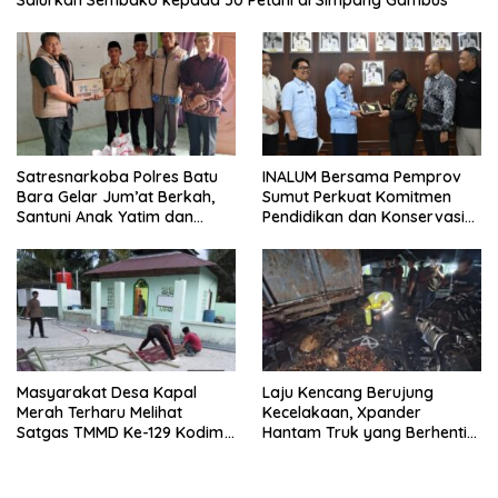
Salurkan Sembako kepada 50 Petani di Simpang Gambus
Satresnarkoba Polres Batu
INALUM Bersama Pemprov
Bara Gelar Jum’at Berkah,
Sumut Perkuat Komitmen
Santuni Anak Yatim dan
Pendidikan dan Konservasi
Edukasi Bahaya Narkoba
Lingkungan
Masyarakat Desa Kapal
Laju Kencang Berujung
Merah Terharu Melihat
Kecelakaan, Xpander
Satgas TMMD Ke-129 Kodim
Hantam Truk yang Berhenti
0208/Asahan Bekerja Siang
di Bahu Jalan
Malam Demi Renovasi
Mushollah Al Maghribi