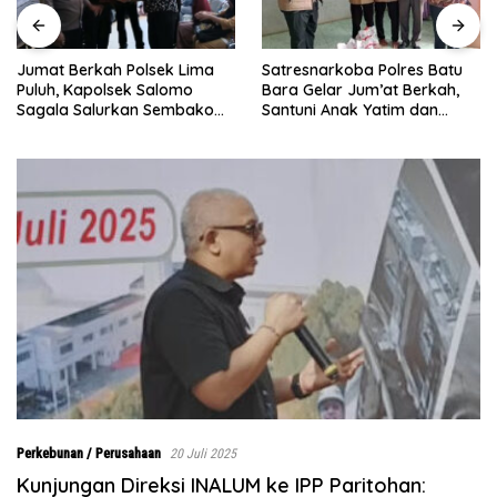
Satresnarkoba Polres Batu
INALUM Bersama Pemprov
Bara Gelar Jum’at Berkah,
Sumut Perkuat Komitmen
Santuni Anak Yatim dan
Pendidikan dan Konservasi
Edukasi Bahaya Narkoba
Lingkungan
Perkebunan / Perusahaan
20 Juli 2025
Kunjungan Direksi INALUM ke IPP Paritohan: