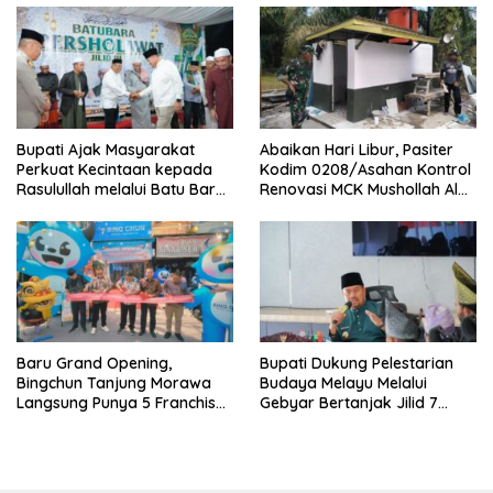
Bupati Ajak Masyarakat
Abaikan Hari Libur, Pasiter
Perkuat Kecintaan kepada
Kodim 0208/Asahan Kontrol
Rasulullah melalui Batu Bara
Renovasi MCK Mushollah Al
Bersholawat
Maghribi
‎Baru Grand Opening,
Bupati Dukung Pelestarian
Bingchun Tanjung Morawa
Budaya Melayu Melalui
Langsung Punya 5 Franchise
Gebyar Bertanjak Jilid 7
Baru!
Tahun 2026