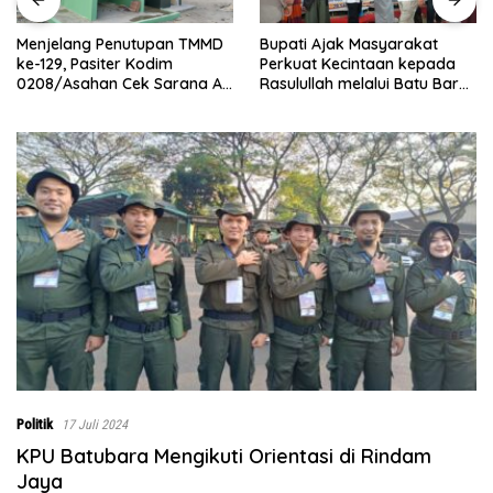
Bupati Ajak Masyarakat
Abaikan Hari Libur, Pasiter
Perkuat Kecintaan kepada
Kodim 0208/Asahan Kontrol
Rasulullah melalui Batu Bara
Renovasi MCK Mushollah Al
Bersholawat
Maghribi
Politik
17 Juli 2024
KPU Batubara Mengikuti Orientasi di Rindam
Jaya