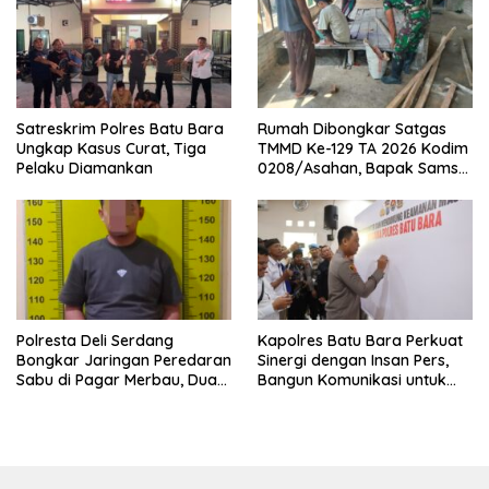
Satreskrim Polres Batu Bara
Rumah Dibongkar Satgas
Ungkap Kasus Curat, Tiga
TMMD Ke-129 TA 2026 Kodim
Pelaku Diamankan
0208/Asahan, Bapak Samsul
Bahri Bahagia Impiannya
Miliki Rumah Layak Huni
Segera Terwujud
Polresta Deli Serdang
Kapolres Batu Bara Perkuat
Bongkar Jaringan Peredaran
Sinergi dengan Insan Pers,
Sabu di Pagar Merbau, Dua
Bangun Komunikasi untuk
Pengedar Dibekuk dengan
Ciptakan Kamtibmas
Barang Bukti 25,73 Gram
Kondusif