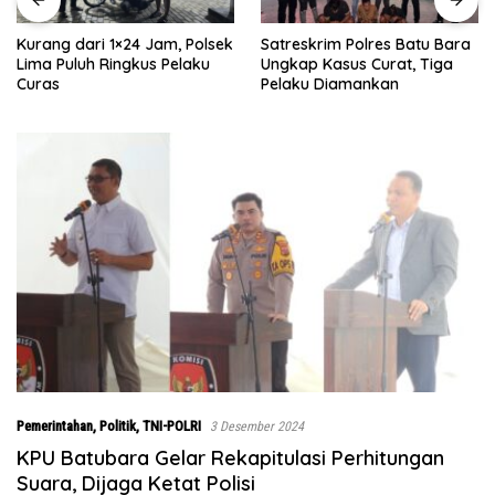
Satreskrim Polres Batu Bara
Rumah Dibongkar Satgas
Ungkap Kasus Curat, Tiga
TMMD Ke-129 TA 2026 Kodim
Pelaku Diamankan
0208/Asahan, Bapak Samsul
Bahri Bahagia Impiannya
Miliki Rumah Layak Huni
Segera Terwujud
Pemerintahan
,
Politik
,
TNI-POLRI
3 Desember 2024
KPU Batubara Gelar Rekapitulasi Perhitungan
Suara, Dijaga Ketat Polisi