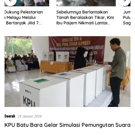
Sebelumnya Berlantaikan
Jumat Berkah Polsek Lima
Tanah Beralaskan Tikar, Kini
Puluh, Kapolsek Salomo
Ibu Paijem Nikmati Lantai
Sagala Salurkan Sembako
Rumah yang Layak Berkat
kepada 50 Petani di Simpang
Satgas TMMD Ke-129 Kodim
Gambus
0208/Asahan
Daerah
24 Januari 2024
KPU Batu Bara Gelar Simulasi Pemungutan Suara