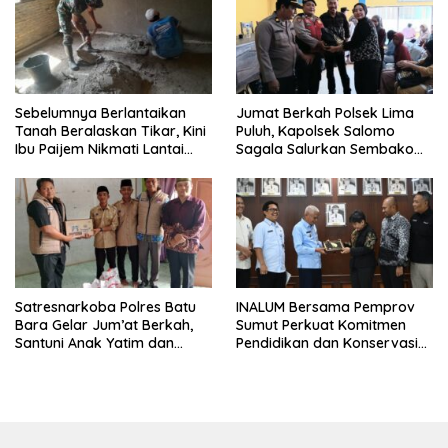
Sebelumnya Berlantaikan
Jumat Berkah Polsek Lima
Tanah Beralaskan Tikar, Kini
Puluh, Kapolsek Salomo
Ibu Paijem Nikmati Lantai
Sagala Salurkan Sembako
Rumah yang Layak Berkat
kepada 50 Petani di Simpang
Satgas TMMD Ke-129 Kodim
Gambus
0208/Asahan
Satresnarkoba Polres Batu
INALUM Bersama Pemprov
Bara Gelar Jum’at Berkah,
Sumut Perkuat Komitmen
Santuni Anak Yatim dan
Pendidikan dan Konservasi
Edukasi Bahaya Narkoba
Lingkungan