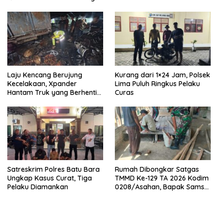
Laju Kencang Berujung
Kurang dari 1×24 Jam, Polsek
Kecelakaan, Xpander
Lima Puluh Ringkus Pelaku
Hantam Truk yang Berhenti
Curas
di Bahu Jalan
Satreskrim Polres Batu Bara
Rumah Dibongkar Satgas
Ungkap Kasus Curat, Tiga
TMMD Ke-129 TA 2026 Kodim
Pelaku Diamankan
0208/Asahan, Bapak Samsul
Bahri Bahagia Impiannya
Miliki Rumah Layak Huni
Segera Terwujud