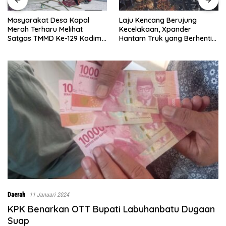
Laju Kencang Berujung
Kurang dari 1×24 Jam, Polsek
Kecelakaan, Xpander
Lima Puluh Ringkus Pelaku
Hantam Truk yang Berhenti
Curas
di Bahu Jalan
Daerah
11 Januari 2024
KPK Benarkan OTT Bupati Labuhanbatu Dugaan
Suap