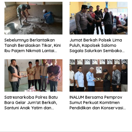
Sebelumnya Berlantaikan
Jumat Berkah Polsek Lima
Tanah Beralaskan Tikar, Kini
Puluh, Kapolsek Salomo
Ibu Paijem Nikmati Lantai
Sagala Salurkan Sembako
Rumah yang Layak Berkat
kepada 50 Petani di Simpang
Satgas TMMD Ke-129 Kodim
Gambus
0208/Asahan
Satresnarkoba Polres Batu
INALUM Bersama Pemprov
Bara Gelar Jum’at Berkah,
Sumut Perkuat Komitmen
Santuni Anak Yatim dan
Pendidikan dan Konservasi
Edukasi Bahaya Narkoba
Lingkungan