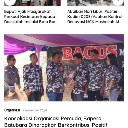
Abaikan Hari Libur, Pasiter
‎Baru
ti Ajak Masyarakat
Kodim 0208/Asahan Kontrol
Bingc
uat Kecintaan kepada
Renovasi MCK Mushollah Al
Langs
lullah melalui Batu Bara
Maghribi
Baru!
holawat
Organisasi
9 November 2024
Konsolidasi Organisasi Pemuda, Bapera
Batubara Diharapkan Berkontribusi Positif