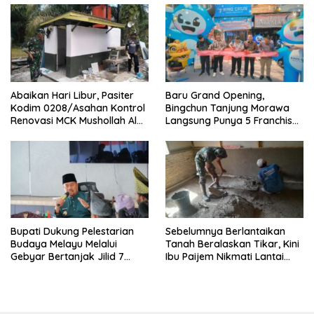
Abaikan Hari Libur, Pasiter
‎Baru Grand Opening,
Kodim 0208/Asahan Kontrol
Bingchun Tanjung Morawa
Renovasi MCK Mushollah Al
Langsung Punya 5 Franchise
Maghribi
Baru!
Bupati Dukung Pelestarian
Sebelumnya Berlantaikan
Budaya Melayu Melalui
Tanah Beralaskan Tikar, Kini
Gebyar Bertanjak Jilid 7
Ibu Paijem Nikmati Lantai
Tahun 2026
Rumah yang Layak Berkat
Satgas TMMD Ke-129 Kodim
0208/Asahan