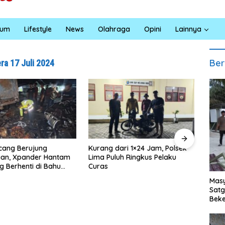
kum
Lifestyle
News
Olahraga
Opini
Lainnya
Ber
a 17 Juli 2024
ng dari 1×24 Jam, Polsek
Satreskrim Polres Batu Bara
 Puluh Ringkus Pelaku
Ungkap Kasus Curat, Tiga
s
Pelaku Diamankan
R
Masy
T
Sat
0
Beke
B
Al M
R
T