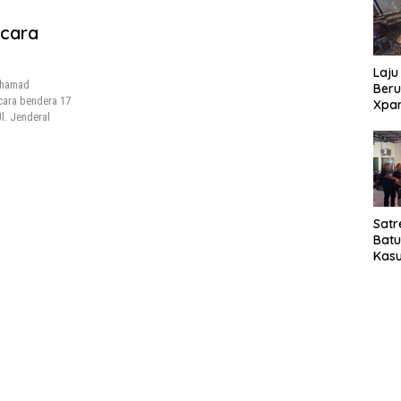
cara
Laju
uhamad
Beru
cara bendera 17
Xpa
l. Jenderal
yang
Jala
Satr
Bat
Kasu
Pel