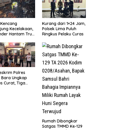
 Kencang
Kurang dari 1×24 Jam,
jung Kecelakaan,
Polsek Lima Puluh
nder Hantam Truk
Ringkus Pelaku Curas
 Berhenti di Bahu
n
eskrim Polres
u Bara Ungkap
s Curat, Tiga
aku Diamankan
Rumah Dibongkar
Satgas TMMD Ke-129