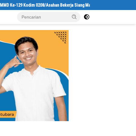
29 Kodim 0208/Asahan Bekerja Siang Malam Demi Renovasi Mushollah Al Ma