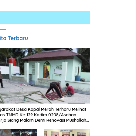
ita Terbaru
Polresta Deli Serdang Bongkar
Jaringan Peredaran Sabu di
umah Dibongkar Satgas
Pagar Merbau, Dua Pengedar
arakat Desa Kapal Merah Terharu Melihat
MMD Ke-129 TA 2026 Kodim
Dibekuk dengan Barang Bukti
gas TMMD Ke-129 Kodim 0208/Asahan
208/Asahan, Bapak Samsul
25,73 Gram
rja Siang Malam Demi Renovasi Mushollah
ahri Bahagia Impiannya Miliki
aghribi
umah Layak Huni Segera
erwujud