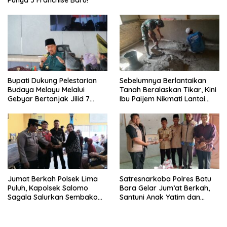
Punya 5 Franchise Baru!
Bupati Dukung Pelestarian
Sebelumnya Berlantaikan
Budaya Melayu Melalui
Tanah Beralaskan Tikar, Kini
Gebyar Bertanjak Jilid 7
Ibu Paijem Nikmati Lantai
Tahun 2026
Rumah yang Layak Berkat
Satgas TMMD Ke-129 Kodim
0208/Asahan
Jumat Berkah Polsek Lima
Satresnarkoba Polres Batu
Puluh, Kapolsek Salomo
Bara Gelar Jum’at Berkah,
Sagala Salurkan Sembako
Santuni Anak Yatim dan
kepada 50 Petani di Simpang
Edukasi Bahaya Narkoba
Gambus