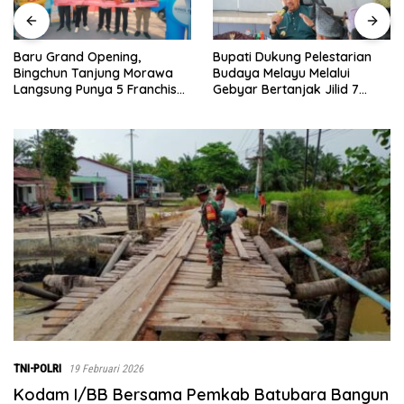
Bupati Dukung Pelestarian
Sebelumnya Berlant
g,
Budaya Melayu Melalui
Tanah Beralaskan Tik
Morawa
Gebyar Bertanjak Jilid 7
Ibu Paijem Nikmati L
ranchise
Tahun 2026
Rumah yang Layak 
Satgas TMMD Ke-12
0208/Asahan
TNI-POLRI
19 Februari 2026
Kodam I/BB Bersama Pemkab Batubara Bangun