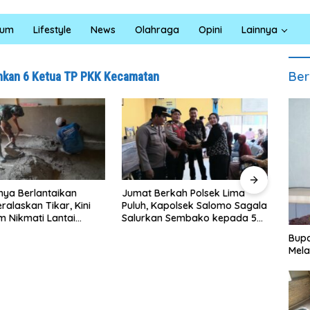
kum
Lifestyle
News
Olahraga
Opini
Lainnya
Ber
uhkan 6 Ketua TP PKK Kecamatan
Berlantaikan
Jumat Berkah Polsek Lima
Satresna
skan Tikar, Kini
Puluh, Kapolsek Salomo Sagala
Bara Gel
ikmati Lantai
Salurkan Sembako kepada 50
Santuni 
Layak Berkat
Petani di Simpang Gambus
Edukasi 
Bupa
 Ke-129 Kodim
Mela
n