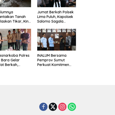
elumnya
Jumat Berkah Polsek
antaikan Tanah
Lima Puluh, Kapolsek
laskan Tikar, Kini
Salomo Sagala
Paijem Nikmati
Salurkan Sembako
ai Rumah yang
kepada 50 Petani di
k Berkat Satgas
Simpang Gambus
D Ke-129 Kodim
8/Asahan
esnarkoba Polres
INALUM Bersama
 Bara Gelar
Pemprov Sumut
at Berkah,
Perkuat Komitmen
uni Anak Yatim
Pendidikan dan
Edukasi Bahaya
Konservasi
koba
Lingkungan