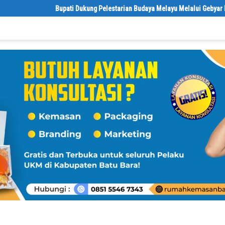
Bupati Dukung Pelestarian Budaya Melayu Melalui Gebyar Bertanjak J