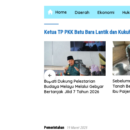
Home
Daerah
Ekonomi
Hu
Ketua TP PKK Batu Bara Lantik dan Kuk
4 Jam, Polsek
kus Pelaku
Sebelumnya 
Bupati Dukung Pelestarian
Tanah Berala
Budaya Melayu Melalui Gebyar
Ibu Paijem N
Bertanjak Jilid 7 Tahun 2026
Rumah yang 
Satgas TMMD
0208/Asaha
Pemerintahan
19 Maret 2025