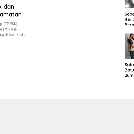
k dan
camatan
Seb
Berl
ga (TP-PKK)
Bera
elantik dan
Ibu 
g di Aula Kantor
Lant
Laya
TMM
020
Satr
Batu
Jum’
Sant
dan 
Nar