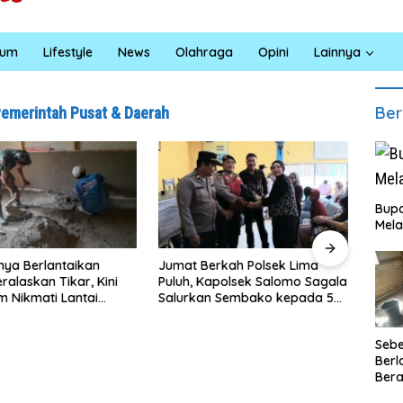
kum
Lifestyle
News
Olahraga
Opini
Lainnya
Ber
Pemerintah Pusat & Daerah
Bupa
Mela
INA
Berkah Polsek Lima
Satresnarkoba Polres Batu
Sum
 Kapolsek Salomo Sagala
Bara Gelar Jum’at Berkah,
Pen
an Sembako kepada 50
Santuni Anak Yatim dan
Lin
 di Simpang Gambus
Edukasi Bahaya Narkoba
Seb
Berl
Bera
Ibu 