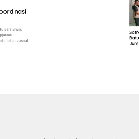
Lant
Laya
ordinasi
TMM
020
u Bara Erwin,
Satr
ggaraan
Batu
ntul Internasional
Jum’
Sant
dan 
Nar