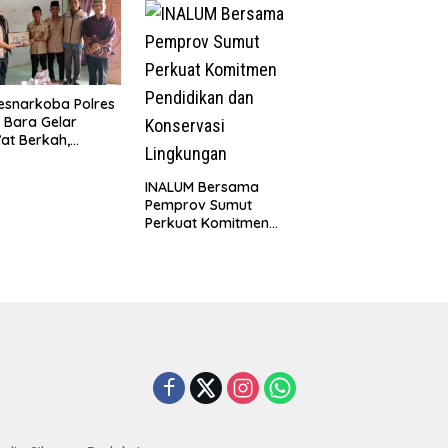
ai Rumah yang
kepada 50 Petani di
k Berkat Satgas
Simpang Gambus
D Ke-129 Kodim
8/Asahan
esnarkoba Polres
 Bara Gelar
at Berkah,
uni Anak Yatim
Edukasi Bahaya
INALUM Bersama
koba
Pemprov Sumut
Perkuat Komitmen
Pendidikan dan
Konservasi
Lingkungan