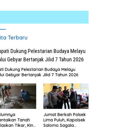
ita Terbaru
ti Dukung Pelestarian Budaya Melayu
lui Gebyar Bertanjak Jilid 7 Tahun 2026
LUM Bersama Pemprov
ut Perkuat Komitmen
didikan dan Konservasi
gkungan
Masyarakat Desa Kapal Merah
Terharu Melihat Satgas TMMD
Ke-129 Kodim 0208/Asahan
elumnya
Jumat Berkah Polsek
Bekerja Siang Malam Demi
antaikan Tanah
Lima Puluh, Kapolsek
Renovasi Mushollah Al Maghribi
laskan Tikar, Kini
Salomo Sagala
Paijem Nikmati
Salurkan Sembako