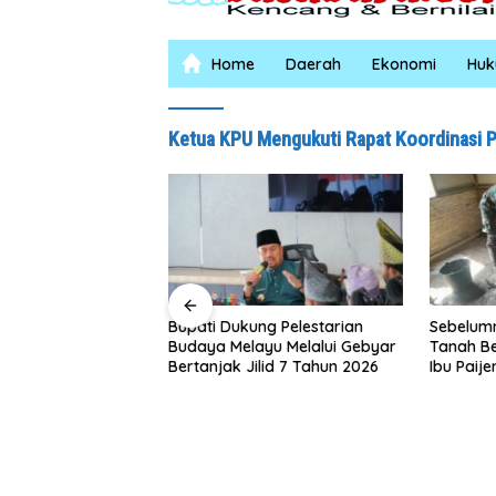
Home
Daerah
Ekonomi
Hu
Ketua KPU Mengukuti Rapat Koordinasi 
ung Pelestarian
Sebelumnya Berlantaikan
Jumat 
layu Melalui Gebyar
Tanah Beralaskan Tikar, Kini
Puluh,
Jilid 7 Tahun 2026
Ibu Paijem Nikmati Lantai
Salurk
Rumah yang Layak Berkat
Petani
Satgas TMMD Ke-129 Kodim
0208/Asahan