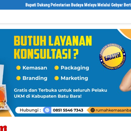
Bupati Dukung Pelestarian Budaya Melayu Melalui Gebyar Bertanjak Jili