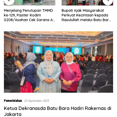
Bupati Ajak Masyarakat
Abaikan Hari Libur, Pasiter
Perkuat Kecintaan kepada
Kodim 0208/Asahan Kontrol
Rasulullah melalui Batu Bara
Renovasi MCK Mushollah Al
Bersholawat
Maghribi
Pemerintahan
24 September 2025
Ketua Dekranasda Batu Bara Hadiri Rakernas di
Jakarta