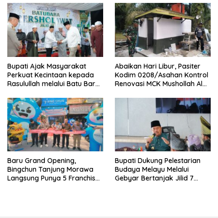
Bupati Ajak Masyarakat
Abaikan Hari Libur, Pasiter
Perkuat Kecintaan kepada
Kodim 0208/Asahan Kontrol
Rasulullah melalui Batu Bara
Renovasi MCK Mushollah Al
Bersholawat
Maghribi
‎Baru Grand Opening,
Bupati Dukung Pelestarian
Bingchun Tanjung Morawa
Budaya Melayu Melalui
Langsung Punya 5 Franchise
Gebyar Bertanjak Jilid 7
Baru!
Tahun 2026