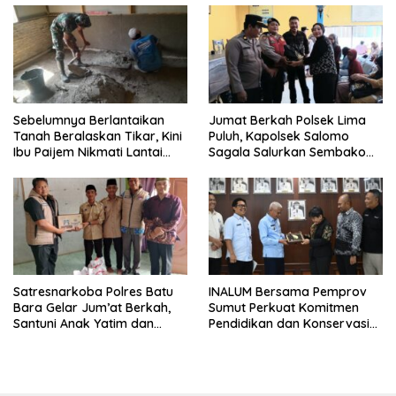
Sebelumnya Berlantaikan
Jumat Berkah Polsek Lima
Tanah Beralaskan Tikar, Kini
Puluh, Kapolsek Salomo
Ibu Paijem Nikmati Lantai
Sagala Salurkan Sembako
Rumah yang Layak Berkat
kepada 50 Petani di Simpang
Satgas TMMD Ke-129 Kodim
Gambus
0208/Asahan
Satresnarkoba Polres Batu
INALUM Bersama Pemprov
Bara Gelar Jum’at Berkah,
Sumut Perkuat Komitmen
Santuni Anak Yatim dan
Pendidikan dan Konservasi
Edukasi Bahaya Narkoba
Lingkungan