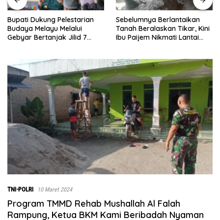
Sebelumnya Berlantaikan
Jumat Berkah Polsek Lima
Tanah Beralaskan Tikar, Kini
Puluh, Kapolsek Salomo
Ibu Paijem Nikmati Lantai
Sagala Salurkan Sembako
Rumah yang Layak Berkat
kepada 50 Petani di Simpang
Satgas TMMD Ke-129 Kodim
Gambus
0208/Asahan
TNI-POLRI
10 Maret 2024
Program TMMD Rehab Mushallah Al Falah
Rampung, Ketua BKM Kami Beribadah Nyaman