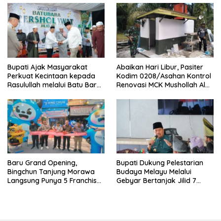
Bupati Ajak Masyarakat
Abaikan Hari Libur, Pasiter
Perkuat Kecintaan kepada
Kodim 0208/Asahan Kontrol
Rasulullah melalui Batu Bara
Renovasi MCK Mushollah Al
Bersholawat
Maghribi
‎Baru Grand Opening,
Bupati Dukung Pelestarian
Bingchun Tanjung Morawa
Budaya Melayu Melalui
Langsung Punya 5 Franchise
Gebyar Bertanjak Jilid 7
Baru!
Tahun 2026