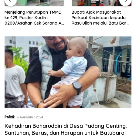
Bupati Ajak Masyarakat
Abaikan Hari Libur, Pasiter
Perkuat Kecintaan kepada
Kodim 0208/Asahan Kontrol
Rasulullah melalui Batu Bara
Renovasi MCK Mushollah Al
Bersholawat
Maghribi
Politik
6 November 2024
Kehadiran Baharuddin di Desa Padang Genting:
Santunan, Beras, dan Harapan untuk Batubara