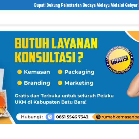
Bupati Dukung Pelestarian Budaya Melayu Melalui Gebyar Bertanjak 