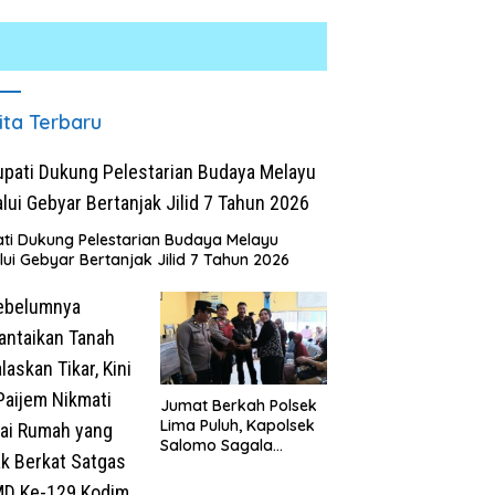
ita Terbaru
ti Dukung Pelestarian Budaya Melayu
lui Gebyar Bertanjak Jilid 7 Tahun 2026
UM Bersama Pemprov
Masyarakat Desa Kapal Merah
L
t Perkuat Komitmen
Terharu Melihat Satgas TMMD
K
dikan dan Konservasi
Ke-129 Kodim 0208/Asahan
T
kungan
Bekerja Siang Malam Demi
J
Renovasi Mushollah Al Maghribi
Jumat Berkah Polsek
Lima Puluh, Kapolsek
Salomo Sagala
Salurkan Sembako
kepada 50 Petani di