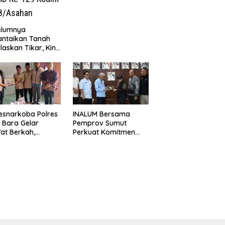
Simpang Gambus
elumnya
antaikan Tanah
laskan Tikar, Kini
Paijem Nikmati
ai Rumah yang
k Berkat Satgas
D Ke-129 Kodim
8/Asahan
esnarkoba Polres
INALUM Bersama
 Bara Gelar
Pemprov Sumut
at Berkah,
Perkuat Komitmen
uni Anak Yatim
Pendidikan dan
Edukasi Bahaya
Konservasi
koba
Lingkungan