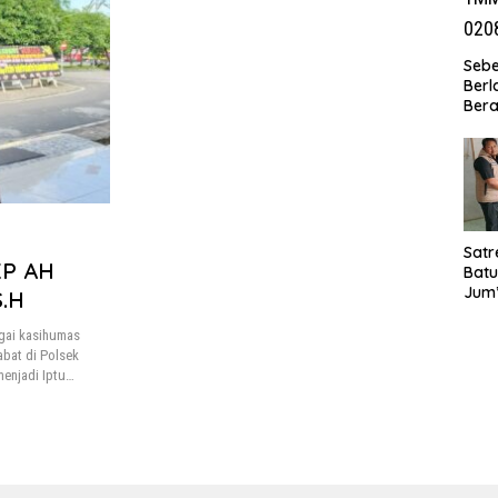
Seb
Berl
Bera
Ibu 
Lant
Laya
TMM
020
Satr
KP AH
Batu
Jum’
S.H
Sant
dan 
gai kasihumas
Nar
abat di Polsek
menjadi Iptu…