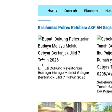
Home
Daerah
Ekonomi
Hu
Kasihumas Polres Batubara AKP AH Sagal
ng Pelestarian
Jumat Be
yu Melalui Gebyar
Puluh, K
lid 7 Tahun 2026
Salurka
Sebelumnya Berlantaikan
Petani d
Tanah Beralaskan Tikar, Kini
Ibu Paijem Nikmati Lantai
Rumah yang Layak Berkat
Satgas TMMD Ke-129 Kodim
0208/Asahan