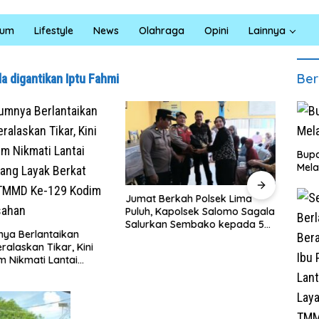
kum
Lifestyle
News
Olahraga
Opini
Lainnya
Ber
a digantikan Iptu Fahmi
Bupa
Mela
rkah Polsek Lima
Satresnarkoba Polres Batu
INAL
apolsek Salomo Sagala
Bara Gelar Jum’at Berkah,
Sumu
n Sembako kepada 50
Santuni Anak Yatim dan
Pendi
i Simpang Gambus
Edukasi Bahaya Narkoba
Ling