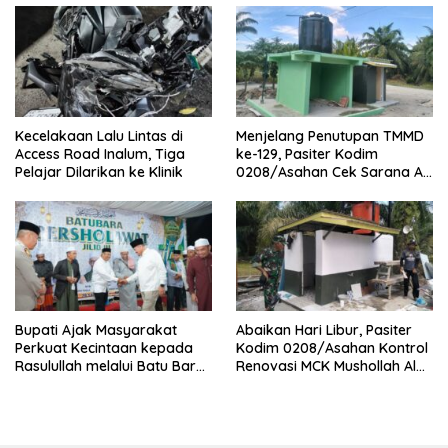
Kecelakaan Lalu Lintas di
Menjelang Penutupan TMMD
Access Road Inalum, Tiga
ke-129, Pasiter Kodim
Pelajar Dilarikan ke Klinik
0208/Asahan Cek Sarana Air
Bersih di Desa Kapal Merah
Bupati Ajak Masyarakat
Abaikan Hari Libur, Pasiter
Perkuat Kecintaan kepada
Kodim 0208/Asahan Kontrol
Rasulullah melalui Batu Bara
Renovasi MCK Mushollah Al
Bersholawat
Maghribi