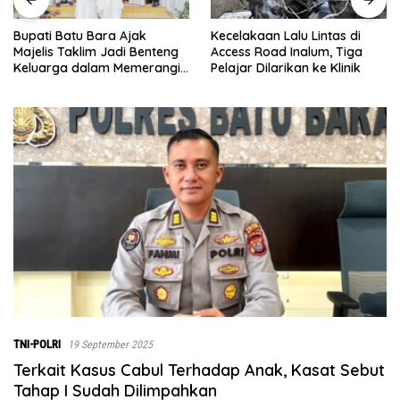
Kecelakaan Lalu Lintas di
Menjelang Penutupan TMMD
Access Road Inalum, Tiga
ke-129, Pasiter Kodim
Pelajar Dilarikan ke Klinik
0208/Asahan Cek Sarana Air
Bersih di Desa Kapal Merah
TNI-POLRI
19 September 2025
Terkait Kasus Cabul Terhadap Anak, Kasat Sebut
Tahap I Sudah Dilimpahkan