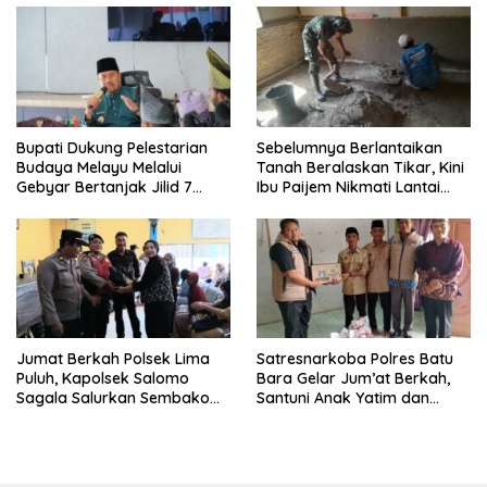
Bupati Dukung Pelestarian
Sebelumnya Berlantaikan
Budaya Melayu Melalui
Tanah Beralaskan Tikar, Kini
Gebyar Bertanjak Jilid 7
Ibu Paijem Nikmati Lantai
Tahun 2026
Rumah yang Layak Berkat
Satgas TMMD Ke-129 Kodim
0208/Asahan
Jumat Berkah Polsek Lima
Satresnarkoba Polres Batu
Puluh, Kapolsek Salomo
Bara Gelar Jum’at Berkah,
Sagala Salurkan Sembako
Santuni Anak Yatim dan
kepada 50 Petani di Simpang
Edukasi Bahaya Narkoba
Gambus