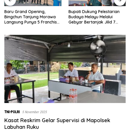
Bupati Dukung Pelestarian
Sebelumnya Berlantaikan
Budaya Melayu Melalui
Tanah Beralaskan Tikar, Kini
Gebyar Bertanjak Jilid 7
Ibu Paijem Nikmati Lantai
Tahun 2026
Rumah yang Layak Berkat
Satgas TMMD Ke-129 Kodim
0208/Asahan
TNI-POLRI
5 November 2025
Kasat Reskrim Gelar Supervisi di Mapolsek
Labuhan Ruku