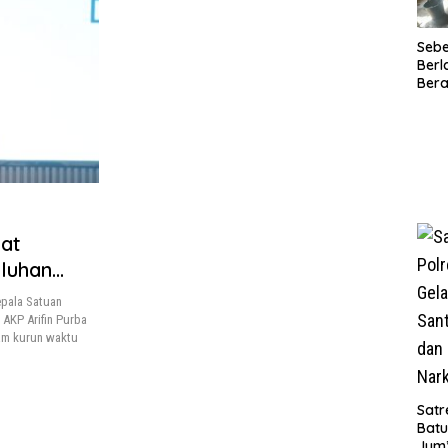
Seb
Berl
Bera
Ibu 
Lant
Laya
TMM
020
at
luhan
pala Satuan
 AKP Arifin Purba
lam kurun waktu
Satr
Batu
Jum’