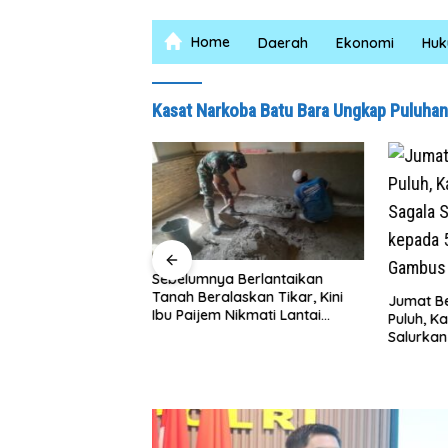
Home
Daerah
Ekonomi
Hu
Kasat Narkoba Batu Bara Ungkap Puluhan
Sebelumnya Berlantaikan
ng Pelestarian
Tanah Beralaskan Tikar, Kini
yu Melalui Gebyar
Jumat Be
Ibu Paijem Nikmati Lantai
lid 7 Tahun 2026
Puluh, K
Rumah yang Layak Berkat
Salurka
Satgas TMMD Ke-129 Kodim
Petani d
0208/Asahan