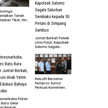
elumnya
antaikan Tanah
laskan Tikar, Kini
Paijem Nikmati
ai Rumah yang
k Berkat Satgas
D Ke-129 Kodim
Jumat Berkah Polsek
8/Asahan
Lima Puluh, Kapolsek
Salomo Sagala
Salurkan Sembako
kepada 50 Petani di
Simpang Gambus
INALUM Bersama
Pemprov Sumut
Perkuat Komitmen
Pendidikan dan
Konservasi
esnarkoba Polres
Lingkungan
 Bara Gelar
at Berkah,