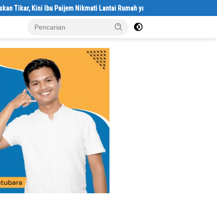
, Kini Ibu Paijem Nikmati Lantai Rumah yang Layak Berkat Satgas TMMD Ke-