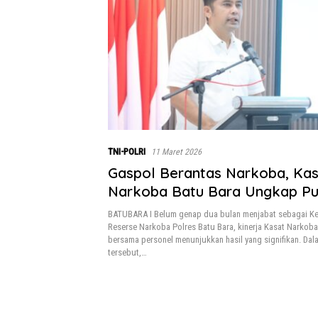
TNI-POLRI
11 Maret 2026
Gaspol Berantas Narkoba, Kas
Narkoba Batu Bara Ungkap Pu
Kasus dalam Waktu Singkat
BATUBARA I Belum genap dua bulan menjabat sebagai Ke
Reserse Narkoba Polres Batu Bara, kinerja Kasat Narkoba
bersama personel menunjukkan hasil yang signifikan. Da
tersebut,…