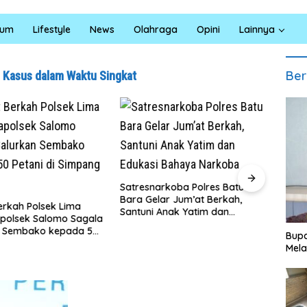
kum
Lifestyle
News
Olahraga
Opini
Lainnya
Ber
 Kasus dalam Waktu Singkat
Satresnarkoba Polres Batu
INAL
Bara Gelar Jum’at Berkah,
Sumu
rkah Polsek Lima
Santuni Anak Yatim dan
Pendi
apolsek Salomo Sagala
Edukasi Bahaya Narkoba
Ling
n Sembako kepada 50
Bupa
i Simpang Gambus
Mela