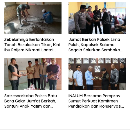
Sebelumnya Berlantaikan
Jumat Berkah Polsek Lima
Tanah Beralaskan Tikar, Kini
Puluh, Kapolsek Salomo
Ibu Paijem Nikmati Lantai
Sagala Salurkan Sembako
Rumah yang Layak Berkat
kepada 50 Petani di Simpang
Satgas TMMD Ke-129 Kodim
Gambus
0208/Asahan
Satresnarkoba Polres Batu
INALUM Bersama Pemprov
Bara Gelar Jum’at Berkah,
Sumut Perkuat Komitmen
Santuni Anak Yatim dan
Pendidikan dan Konservasi
Edukasi Bahaya Narkoba
Lingkungan