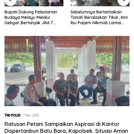
Sebelumnya Berlantaikan
Jumat Berkah Polsek Lima
Tanah Beralaskan Tikar, Kini
Puluh, Kapolsek Salomo
Ibu Paijem Nikmati Lantai
Sagala Salurkan Sembako
Rumah yang Layak Berkat
kepada 50 Petani di Simpan
Satgas TMMD Ke-129 Kodim
Gambus
0208/Asahan
TNI-POLRI
7 Mei 2026
Ratusan Petani Sampaikan Aspirasi di Kantor
Dispertanbun Batu Bara, Kapolsek: Situasi Aman