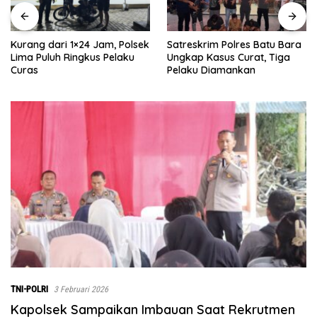
Satreskrim Polres Batu Bara
Rumah Dibongkar Satgas
k
Ungkap Kasus Curat, Tiga
TMMD Ke-129 TA 2026 Kodim
Pelaku Diamankan
0208/Asahan, Bapak Samsul
Bahri Bahagia Impiannya
Miliki Rumah Layak Huni
Segera Terwujud
TNI-POLRI
3 Februari 2026
Kapolsek Sampaikan Imbauan Saat Rekrutmen