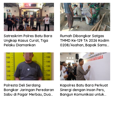
Satreskrim Polres Batu Bara
Rumah Dibongkar Satgas
Ungkap Kasus Curat, Tiga
TMMD Ke-129 TA 2026 Kodim
Pelaku Diamankan
0208/Asahan, Bapak Samsul
Bahri Bahagia Impiannya
Miliki Rumah Layak Huni
Segera Terwujud
Polresta Deli Serdang
Kapolres Batu Bara Perkuat
Bongkar Jaringan Peredaran
Sinergi dengan Insan Pers,
Sabu di Pagar Merbau, Dua
Bangun Komunikasi untuk
Pengedar Dibekuk dengan
Ciptakan Kamtibmas
Barang Bukti 25,73 Gram
Kondusif