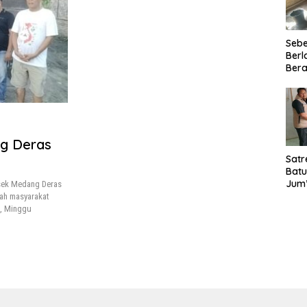
Seb
Berl
Bera
Ibu 
Lant
Laya
TMM
020
ng Deras
Satr
Batu
Jum’
sek Medang Deras
Sant
ah masyarakat
dan 
, Minggu
Nar