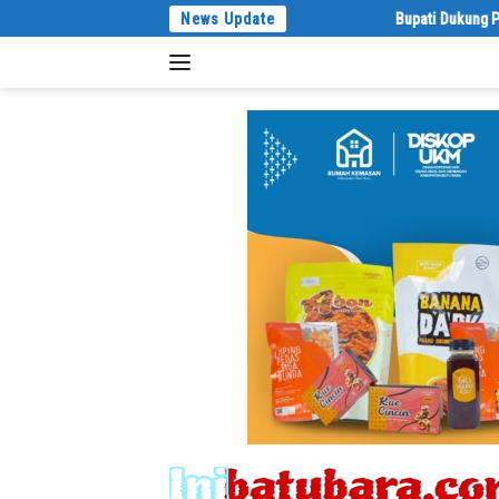
Langsung
News Update
Bupati Dukung Pelestarian 
ke
konten