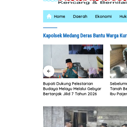
Home
Daerah
Ekonomi
Hu
Kapolsek Medang Deras Bantu Warga Ku
×24 Jam, Polsek
Sebelumny
Bupati Dukung Pelestarian
ngkus Pelaku
Tanah Bera
Budaya Melayu Melalui Gebyar
Ibu Paijem
Bertanjak Jilid 7 Tahun 2026
Rumah ya
Satgas T
0208/Asa