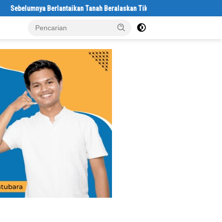
mnya Berlantaikan Tanah Beralaskan Tikar, Kini Ibu Paijem Nikmati Lantai