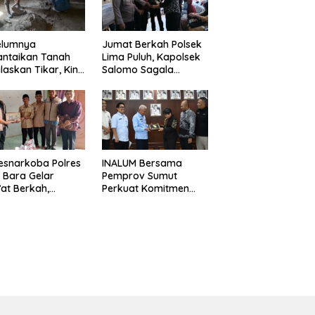
elumnya
Jumat Berkah Polsek
antaikan Tanah
Lima Puluh, Kapolsek
laskan Tikar, Kini
Salomo Sagala
Paijem Nikmati
Salurkan Sembako
ai Rumah yang
kepada 50 Petani di
k Berkat Satgas
Simpang Gambus
D Ke-129 Kodim
8/Asahan
esnarkoba Polres
INALUM Bersama
 Bara Gelar
Pemprov Sumut
at Berkah,
Perkuat Komitmen
uni Anak Yatim
Pendidikan dan
Edukasi Bahaya
Konservasi
koba
Lingkungan