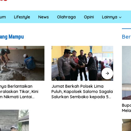
kum
Lifestyle
News
Olahraga
Opini
Lainnya
Ber
rang Mampu
a Berlantaikan
Jumat Berkah Polsek Lima
Satres
laskan Tikar, Kini
Puluh, Kapolsek Salomo Sagala
Bara G
 Nikmati Lantai
Salurkan Sembako kepada 50
Santun
ng Layak Berkat
Petani di Simpang Gambus
Eduka
Bupa
MMD Ke-129 Kodim
Mela
han