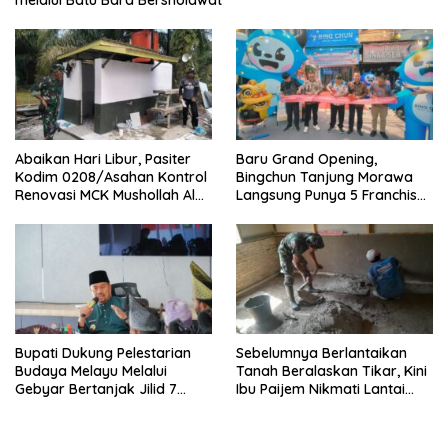
melalui Batu Bara Bersholawat
Abaikan Hari Libur, Pasiter
‎Baru Grand Opening,
Kodim 0208/Asahan Kontrol
Bingchun Tanjung Morawa
Renovasi MCK Mushollah Al
Langsung Punya 5 Franchise
Maghribi
Baru!
Bupati Dukung Pelestarian
Sebelumnya Berlantaikan
Budaya Melayu Melalui
Tanah Beralaskan Tikar, Kini
Gebyar Bertanjak Jilid 7
Ibu Paijem Nikmati Lantai
Tahun 2026
Rumah yang Layak Berkat
Satgas TMMD Ke-129 Kodim
0208/Asahan