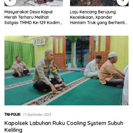
Laju Kencang Berujung
Kurang dari 1×24 Jam, Polsek
Kecelakaan, Xpander
Lima Puluh Ringkus Pelaku
Hantam Truk yang Berhenti
Curas
di Bahu Jalan
TNI-POLRI
11 September 2024
Kapolsek Labuhan Ruku Cooling System Subuh
Keliling