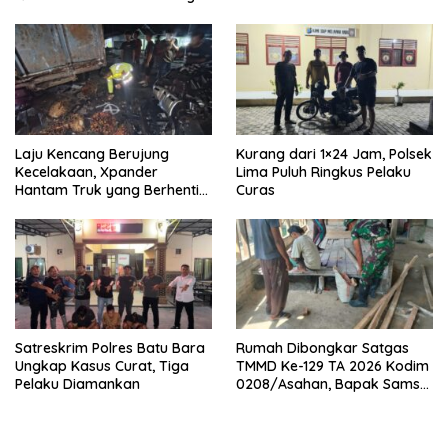
Laju Kencang Berujung
Kurang dari 1×24 Jam, Polsek
Kecelakaan, Xpander
Lima Puluh Ringkus Pelaku
Hantam Truk yang Berhenti
Curas
di Bahu Jalan
Satreskrim Polres Batu Bara
Rumah Dibongkar Satgas
Ungkap Kasus Curat, Tiga
TMMD Ke-129 TA 2026 Kodim
Pelaku Diamankan
0208/Asahan, Bapak Samsul
Bahri Bahagia Impiannya
Miliki Rumah Layak Huni
Segera Terwujud