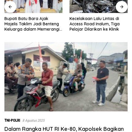
Kecelakaan Lalu Lintas di
Menjelang Penutupan TMMD
Access Road Inalum, Tiga
ke-129, Pasiter Kodim
Pelajar Dilarikan ke Klinik
0208/Asahan Cek Sarana Air
Bersih di Desa Kapal Merah
TNI-POLRI
8 Agustus 2025
Dalam Rangka HUT RI Ke-80, Kapolsek Bagikan