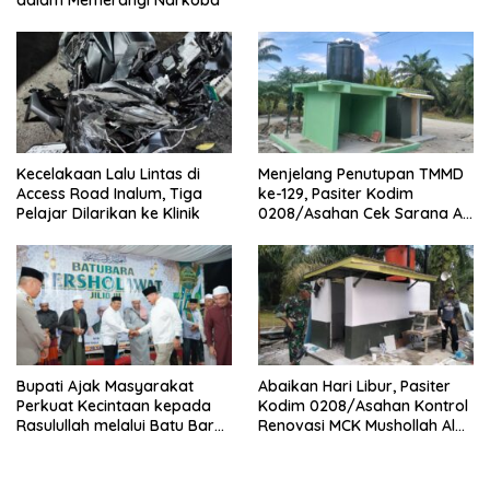
dalam Memerangi Narkoba
Kecelakaan Lalu Lintas di
Menjelang Penutupan TMMD
Access Road Inalum, Tiga
ke-129, Pasiter Kodim
Pelajar Dilarikan ke Klinik
0208/Asahan Cek Sarana Air
Bersih di Desa Kapal Merah
Bupati Ajak Masyarakat
Abaikan Hari Libur, Pasiter
Perkuat Kecintaan kepada
Kodim 0208/Asahan Kontrol
Rasulullah melalui Batu Bara
Renovasi MCK Mushollah Al
Bersholawat
Maghribi