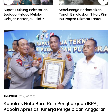
Sebelumnya Berlantaikan
Jumat Berkah Polsek Lima
Tanah Beralaskan Tikar, Kini
Puluh, Kapolsek Salomo
Ibu Paijem Nikmati Lantai
Sagala Salurkan Sembako
Rumah yang Layak Berkat
kepada 50 Petani di Simpan
Satgas TMMD Ke-129 Kodim
Gambus
0208/Asahan
TNI-POLRI
30 April 2026
Kapolres Batu Bara Raih Penghargaan IKPA,
Kapolri Apresiasi Kinerja Pengelolaan Anggaran