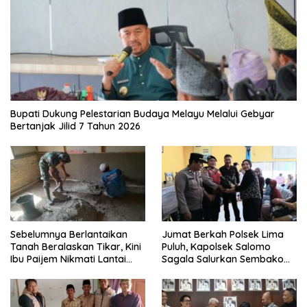
Bupati Dukung Pelestarian Budaya Melayu Melalui Gebyar
Bertanjak Jilid 7 Tahun 2026
Sebelumnya Berlantaikan
Jumat Berkah Polsek Lima
Tanah Beralaskan Tikar, Kini
Puluh, Kapolsek Salomo
Ibu Paijem Nikmati Lantai
Sagala Salurkan Sembako
Rumah yang Layak Berkat
kepada 50 Petani di Simpang
Satgas TMMD Ke-129 Kodim
Gambus
0208/Asahan