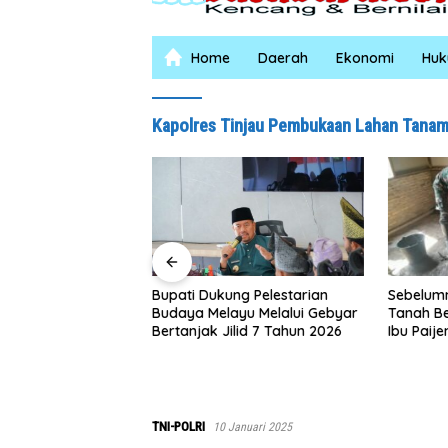
Home
Daerah
Ekonomi
Hu
Kapolres Tinjau Pembukaan Lahan Tana
4 Jam, Polsek
kus Pelaku
Sebelumnya 
Bupati Dukung Pelestarian
Tanah Berala
Budaya Melayu Melalui Gebyar
Ibu Paijem N
Bertanjak Jilid 7 Tahun 2026
Rumah yang 
Satgas TMMD
0208/Asaha
TNI-POLRI
10 Januari 2025