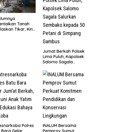
elumnya
antaikan Tanah
laskan Tikar, Kini
Paijem Nikmati
ai Rumah yang
k Berkat Satgas
D Ke-129 Kodim
Jumat Berkah Polsek
8/Asahan
Lima Puluh, Kapolsek
Salomo Sagala
Salurkan Sembako
kepada 50 Petani di
Simpang Gambus
esnarkoba Polres
INALUM Bersama
 Bara Gelar
Pemprov Sumut