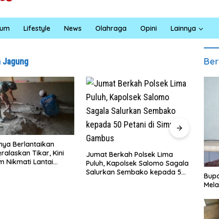
kum
Lifestyle
News
Olahraga
Opini
Lainnya
Ber
m Jagung
Satresna
Berlantaikan
Bara Gel
skan Tikar, Kini
Jumat Berkah Polsek Lima
Santuni 
ikmati Lantai
Puluh, Kapolsek Salomo Sagala
Edukasi 
Layak Berkat
Salurkan Sembako kepada 50
Bupa
 Ke-129 Kodim
Petani di Simpang Gambus
Mela
n