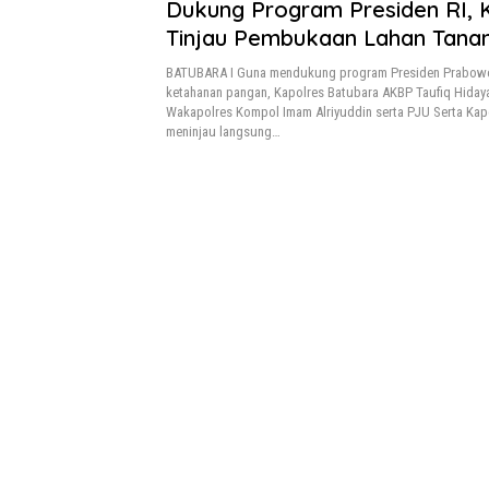
Dukung Program Presiden RI, 
Tinjau Pembukaan Lahan Tana
BATUBARA I Guna mendukung program Presiden Prabowo
ketahanan pangan, Kapolres Batubara AKBP Taufiq Hiday
Wakapolres Kompol Imam Alriyuddin serta PJU Serta Kap
meninjau langsung…