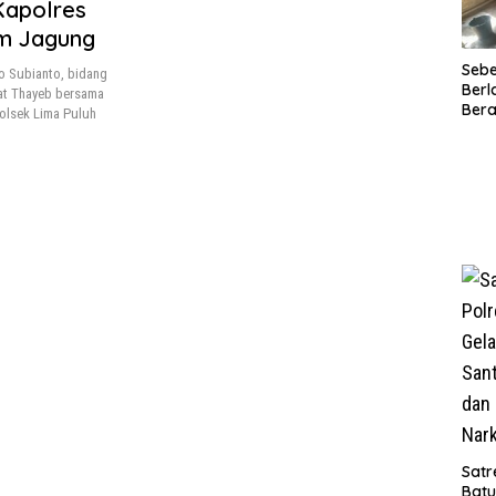
Kapolres
m Jagung
Seb
 Subianto, bidang
Berl
at Thayeb bersama
Bera
olsek Lima Puluh
Ibu 
Lant
Laya
TMM
020
Satr
Batu