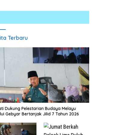
ita Terbaru
rkoba Polres Batu
INALUM Bersama Pemprov
Masya
ar Jum’at Berkah,
Sumut Perkuat Komitmen
Terha
Anak Yatim dan
Pendidikan dan Konservasi
Ke-12
Bahaya Narkoba
Lingkungan
Beker
ti Dukung Pelestarian Budaya Melayu
Renov
lui Gebyar Bertanjak Jilid 7 Tahun 2026