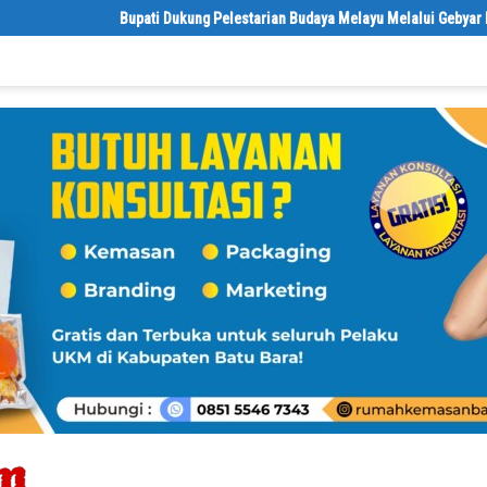
Bupati Dukung Pelestarian Budaya Melayu Melalui Gebyar Bertanjak J