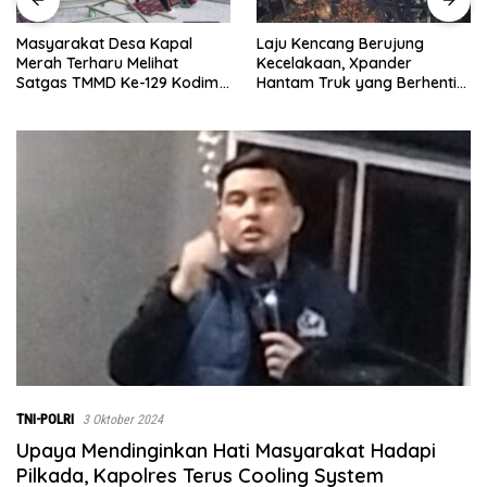
Laju Kencang Berujung
Kurang dari 1×24 Jam, Polsek
Kecelakaan, Xpander
Lima Puluh Ringkus Pelaku
Hantam Truk yang Berhenti
Curas
di Bahu Jalan
TNI-POLRI
3 Oktober 2024
Upaya Mendinginkan Hati Masyarakat Hadapi
Pilkada, Kapolres Terus Cooling System