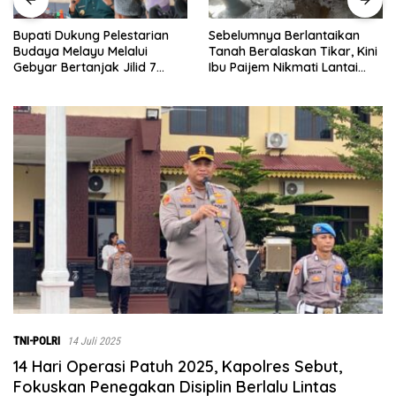
Sebelumnya Berlantaikan
Jumat Berkah Polsek Lima
Tanah Beralaskan Tikar, Kini
Puluh, Kapolsek Salomo
Ibu Paijem Nikmati Lantai
Sagala Salurkan Sembako
Rumah yang Layak Berkat
kepada 50 Petani di Simpang
Satgas TMMD Ke-129 Kodim
Gambus
0208/Asahan
TNI-POLRI
14 Juli 2025
14 Hari Operasi Patuh 2025, Kapolres Sebut,
Fokuskan Penegakan Disiplin Berlalu Lintas