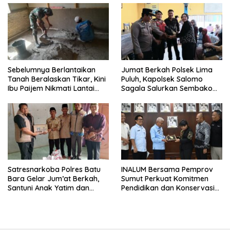
Sebelumnya Berlantaikan
Jumat Berkah Polsek Lima
Tanah Beralaskan Tikar, Kini
Puluh, Kapolsek Salomo
Ibu Paijem Nikmati Lantai
Sagala Salurkan Sembako
Rumah yang Layak Berkat
kepada 50 Petani di Simpang
Satgas TMMD Ke-129 Kodim
Gambus
0208/Asahan
Satresnarkoba Polres Batu
INALUM Bersama Pemprov
Bara Gelar Jum’at Berkah,
Sumut Perkuat Komitmen
Santuni Anak Yatim dan
Pendidikan dan Konservasi
Edukasi Bahaya Narkoba
Lingkungan