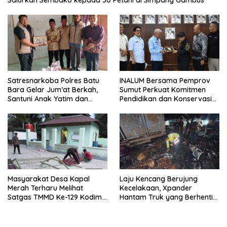
Salurkan Sembako kepada 50 Petani di Simpang Gambus
Satresnarkoba Polres Batu
INALUM Bersama Pemprov
Bara Gelar Jum’at Berkah,
Sumut Perkuat Komitmen
Santuni Anak Yatim dan
Pendidikan dan Konservasi
Edukasi Bahaya Narkoba
Lingkungan
Masyarakat Desa Kapal
Laju Kencang Berujung
Merah Terharu Melihat
Kecelakaan, Xpander
Satgas TMMD Ke-129 Kodim
Hantam Truk yang Berhenti
0208/Asahan Bekerja Siang
di Bahu Jalan
Malam Demi Renovasi
Mushollah Al Maghribi