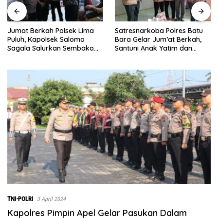
Satresnarkoba Polres Batu
INALUM Bersama Pemprov
Bara Gelar Jum’at Berkah,
Sumut Perkuat Komitmen
Santuni Anak Yatim dan
Pendidikan dan Konservasi
Edukasi Bahaya Narkoba
Lingkungan
TNI-POLRI
3 April 2024
Kapolres Pimpin Apel Gelar Pasukan Dalam