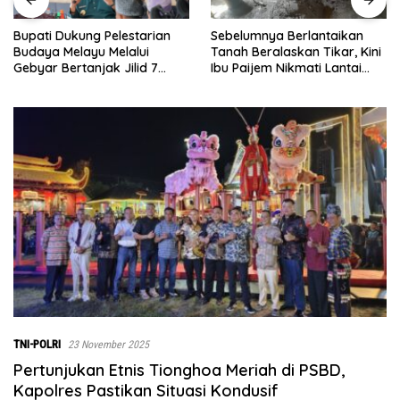
Sebelumnya Berlantaikan
Jumat Berkah Polsek Lima
Tanah Beralaskan Tikar, Kini
Puluh, Kapolsek Salomo
Ibu Paijem Nikmati Lantai
Sagala Salurkan Sembako
Rumah yang Layak Berkat
kepada 50 Petani di Simpang
Satgas TMMD Ke-129 Kodim
Gambus
0208/Asahan
TNI-POLRI
23 November 2025
Pertunjukan Etnis Tionghoa Meriah di PSBD,
Kapolres Pastikan Situasi Kondusif