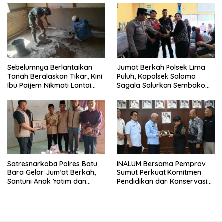
Sebelumnya Berlantaikan
Jumat Berkah Polsek Lima
Tanah Beralaskan Tikar, Kini
Puluh, Kapolsek Salomo
Ibu Paijem Nikmati Lantai
Sagala Salurkan Sembako
Rumah yang Layak Berkat
kepada 50 Petani di Simpang
Satgas TMMD Ke-129 Kodim
Gambus
0208/Asahan
Satresnarkoba Polres Batu
INALUM Bersama Pemprov
Bara Gelar Jum’at Berkah,
Sumut Perkuat Komitmen
Santuni Anak Yatim dan
Pendidikan dan Konservasi
Edukasi Bahaya Narkoba
Lingkungan