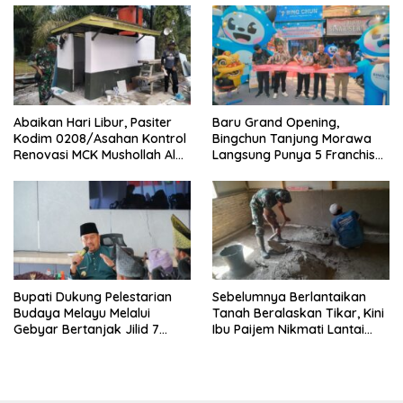
Abaikan Hari Libur, Pasiter
‎Baru Grand Opening,
Kodim 0208/Asahan Kontrol
Bingchun Tanjung Morawa
Renovasi MCK Mushollah Al
Langsung Punya 5 Franchise
Maghribi
Baru!
Bupati Dukung Pelestarian
Sebelumnya Berlantaikan
Budaya Melayu Melalui
Tanah Beralaskan Tikar, Kini
Gebyar Bertanjak Jilid 7
Ibu Paijem Nikmati Lantai
Tahun 2026
Rumah yang Layak Berkat
Satgas TMMD Ke-129 Kodim
0208/Asahan