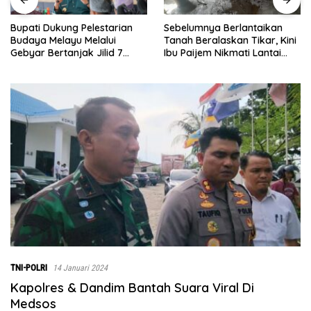
Sebelumnya Berlantaikan
Jumat Berkah Polsek Lima
Tanah Beralaskan Tikar, Kini
Puluh, Kapolsek Salomo
Ibu Paijem Nikmati Lantai
Sagala Salurkan Sembako
Rumah yang Layak Berkat
kepada 50 Petani di Simpang
Satgas TMMD Ke-129 Kodim
Gambus
0208/Asahan
TNI-POLRI
14 Januari 2024
Kapolres & Dandim Bantah Suara Viral Di
Medsos