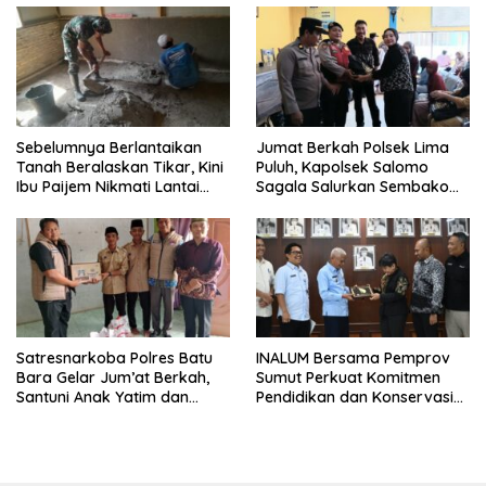
Sebelumnya Berlantaikan
Jumat Berkah Polsek Lima
Tanah Beralaskan Tikar, Kini
Puluh, Kapolsek Salomo
Ibu Paijem Nikmati Lantai
Sagala Salurkan Sembako
Rumah yang Layak Berkat
kepada 50 Petani di Simpang
Satgas TMMD Ke-129 Kodim
Gambus
0208/Asahan
Satresnarkoba Polres Batu
INALUM Bersama Pemprov
Bara Gelar Jum’at Berkah,
Sumut Perkuat Komitmen
Santuni Anak Yatim dan
Pendidikan dan Konservasi
Edukasi Bahaya Narkoba
Lingkungan