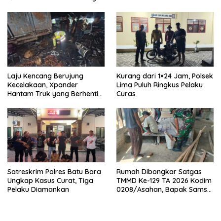
Laju Kencang Berujung
Kurang dari 1×24 Jam, Polsek
Kecelakaan, Xpander
Lima Puluh Ringkus Pelaku
Hantam Truk yang Berhenti
Curas
di Bahu Jalan
Satreskrim Polres Batu Bara
Rumah Dibongkar Satgas
Ungkap Kasus Curat, Tiga
TMMD Ke-129 TA 2026 Kodim
Pelaku Diamankan
0208/Asahan, Bapak Samsul
Bahri Bahagia Impiannya
Miliki Rumah Layak Huni
Segera Terwujud