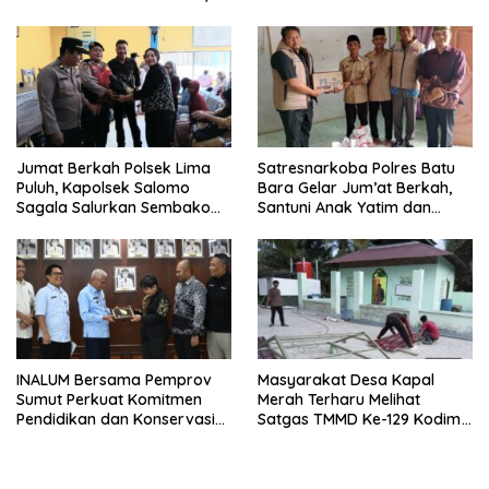
Jumat Berkah Polsek Lima
Satresnarkoba Polres Batu
Puluh, Kapolsek Salomo
Bara Gelar Jum’at Berkah,
Sagala Salurkan Sembako
Santuni Anak Yatim dan
kepada 50 Petani di Simpang
Edukasi Bahaya Narkoba
Gambus
INALUM Bersama Pemprov
Masyarakat Desa Kapal
Sumut Perkuat Komitmen
Merah Terharu Melihat
Pendidikan dan Konservasi
Satgas TMMD Ke-129 Kodim
Lingkungan
0208/Asahan Bekerja Siang
Malam Demi Renovasi
Mushollah Al Maghribi