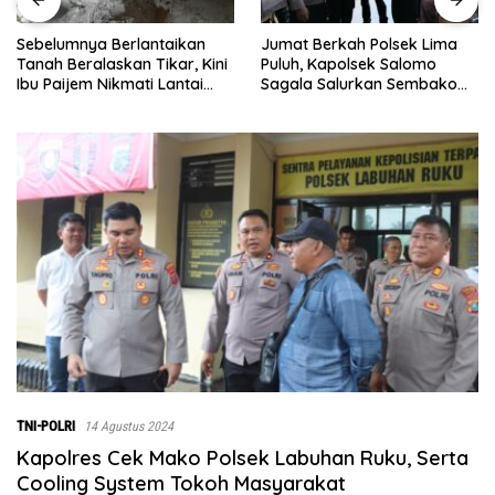
Jumat Berkah Polsek Lima
Satresnarkoba Polres Batu
Puluh, Kapolsek Salomo
Bara Gelar Jum’at Berkah,
Sagala Salurkan Sembako
Santuni Anak Yatim dan
kepada 50 Petani di Simpang
Edukasi Bahaya Narkoba
Gambus
TNI-POLRI
14 Agustus 2024
Kapolres Cek Mako Polsek Labuhan Ruku, Serta
Cooling System Tokoh Masyarakat