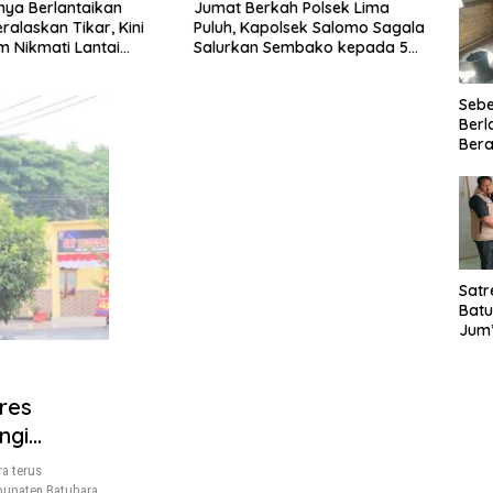
ya Berlantaikan
Jumat Berkah Polsek Lima
Satre
ralaskan Tikar, Kini
Puluh, Kapolsek Salomo Sagala
Bara 
em Nikmati Lantai
Salurkan Sembako kepada 50
Santu
ang Layak Berkat
Petani di Simpang Gambus
Eduk
TMMD Ke-129 Kodim
Seb
ahan
Berl
Bera
Ibu 
Lant
Laya
TMM
020
Satr
Batu
Jum’
Sant
dan 
Nar
res
ngi
ra terus
bupaten Batubara,