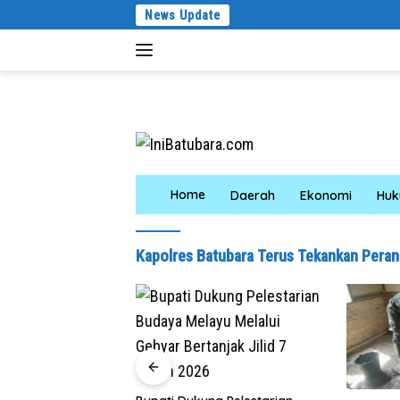
Langsung
News Update
ke
konten
Home
Daerah
Ekonomi
Hu
Kapolres Batubara Terus Tekankan Peran