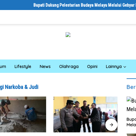
Bupati Dukung Pelestarian Budaya Melayu Melalui Gebyar Bertanja
kum
Lifestyle
News
Olahraga
Opini
Lainnya
Ber
gi Narkoba & Judi
Bupa
Mela