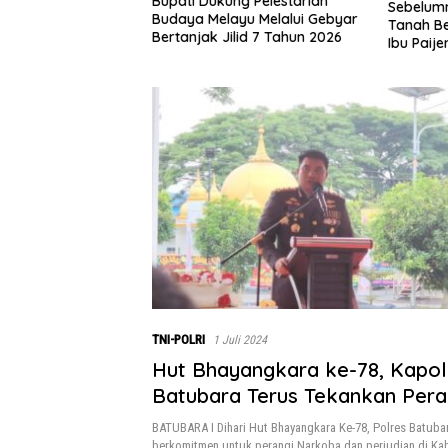
Bupati Dukung Pelestarian
 1×24 Jam, Polsek
Sebelumn
Budaya Melayu Melalui Gebyar
Ringkus Pelaku
Tanah Be
Bertanjak Jilid 7 Tahun 2026
Ibu Paij
Rumah y
Satgas 
0208/As
TNI-POLRI
1 Juli 2024
Hut Bhayangkara ke-78, Kapol
Batubara Terus Tekankan Pera
Narkoba & Judi
BATUBARA I Dihari Hut Bhayangkara Ke-78, Polres Batuba
berkomitmen untuk perangi Narkoba dan perjudian di Ka