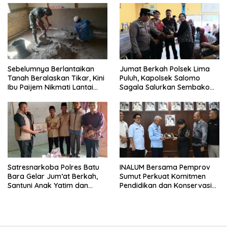
Sebelumnya Berlantaikan
Jumat Berkah Polsek Lima
Tanah Beralaskan Tikar, Kini
Puluh, Kapolsek Salomo
Ibu Paijem Nikmati Lantai
Sagala Salurkan Sembako
Rumah yang Layak Berkat
kepada 50 Petani di Simpang
Satgas TMMD Ke-129 Kodim
Gambus
0208/Asahan
Satresnarkoba Polres Batu
INALUM Bersama Pemprov
Bara Gelar Jum’at Berkah,
Sumut Perkuat Komitmen
Santuni Anak Yatim dan
Pendidikan dan Konservasi
Edukasi Bahaya Narkoba
Lingkungan