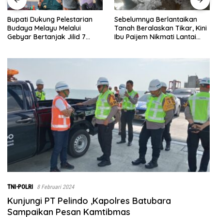
Sebelumnya Berlantaikan
Jumat Berkah Polsek Lima
Tanah Beralaskan Tikar, Kini
Puluh, Kapolsek Salomo
Ibu Paijem Nikmati Lantai
Sagala Salurkan Sembako
Rumah yang Layak Berkat
kepada 50 Petani di Simpang
Satgas TMMD Ke-129 Kodim
Gambus
0208/Asahan
TNI-POLRI
8 Februari 2024
Kunjungi PT Pelindo ,Kapolres Batubara
Sampaikan Pesan Kamtibmas