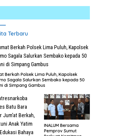
ita Terbaru
t Berkah Polsek Lima Puluh, Kapolsek
omo Sagala Salurkan Sembako kepada 50
Laju Kencang Berujung
Kurang dari 1×24 Jam, Pols
ni di Simpang Gambus
Kecelakaan, Xpander Hantam
Lima Puluh Ringkus Pelaku
Truk yang Berhenti di Bahu
Curas
Jalan
INALUM Bersama
Pemprov Sumut