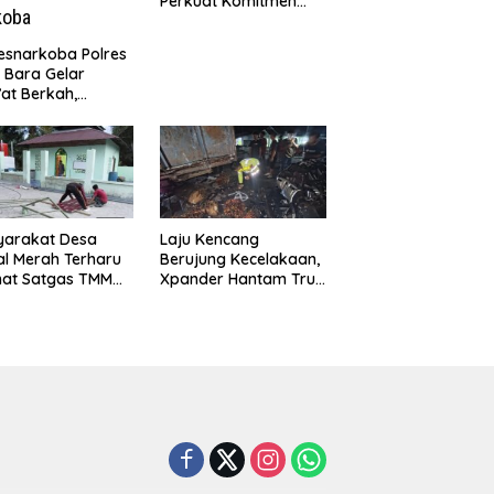
Perkuat Komitmen
Pendidikan dan
Konservasi
esnarkoba Polres
Lingkungan
 Bara Gelar
at Berkah,
uni Anak Yatim
Edukasi Bahaya
koba
yarakat Desa
Laju Kencang
l Merah Terharu
Berujung Kecelakaan,
hat Satgas TMMD
Xpander Hantam Truk
29 Kodim
yang Berhenti di Bahu
8/Asahan Bekerja
Jalan
ng Malam Demi
vasi Mushollah Al
ribi