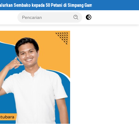
Sembako kepada 50 Petani di Simpang Gambus
Satresnarkoba Polre