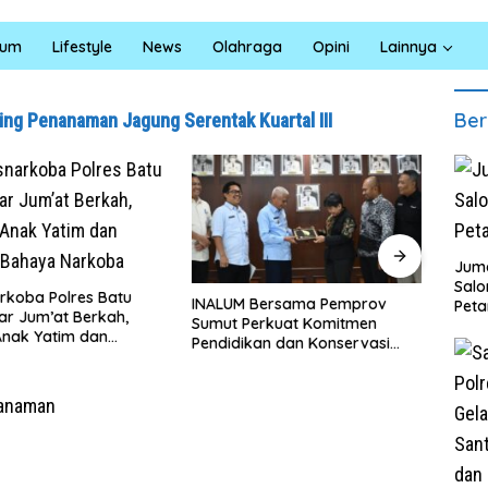
kum
Lifestyle
News
Olahraga
Opini
Lainnya
Ber
ng Penanaman Jagung Serentak Kuartal III
Juma
Sal
INALUM Bersama Pemprov
Masyarakat Desa Kapal Merah
Peta
Sumut Perkuat Komitmen
Terharu Melihat Satgas TMMD
Pendidikan dan Konservasi
Ke-129 Kodim 0208/Asahan
Lingkungan
Bekerja Siang Malam Demi
Renovasi Mushollah Al Maghribi