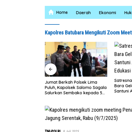
Home
Daerah
Ekonomi
Hu
Kapolres Batubara Mengikuti Zoom Meeti
Satresnarkoba Polres Batu
at Berkah Polsek Lima
Bara Gelar Jum’at Berkah,
uh, Kapolsek Salomo Sagala
Santuni Anak Yatim dan
lurkan Sembako kepada 50
Edukasi Bahaya Narkoba
ani di Simpang Gambus
TNI-POLRI
9 Juli 2025