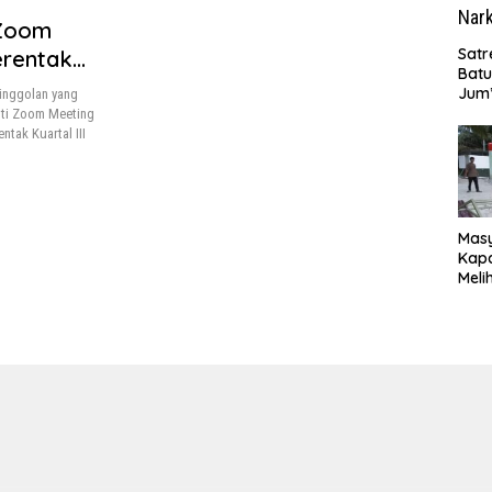
 Zoom
Satr
erentak
Batu
Jum’
inggolan yang
Sant
uti Zoom Meeting
dan 
tak Kuartal III
Nar
Mas
Kapa
Meli
Ke-1
020
Sia
Reno
Magh