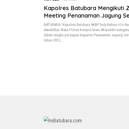
Kapolres Batubara Mengikuti
Meeting Penanaman Jagung S
Kuartal III
BATUBARA I Kapolres Batubara AKBP Doly Nelson H.H Na
diwakilkan Waka Polres Kompol Imam Alriyuddin mengik
dalam rangka persiapan kegiatan Penanaman Jagung Seren
tahun 2025,…