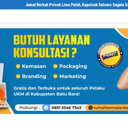
Jumat Berkah Polsek Lima Puluh, Kapolsek Salomo Sagala Salurkan 