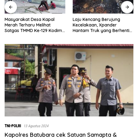
Laju Kencang Berujung
Kurang dari 1×24 Jam, Pols
Kecelakaan, Xpander
Lima Puluh Ringkus Pelaku
Hantam Truk yang Berhenti
Curas
m
di Bahu Jalan
g
TNI-POLRI
13 Agustus 2024
Kapolres Batubara cek Satuan Samapta &