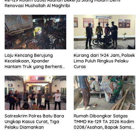
Ke-129 Kodim 0208/Asahan Bekerja Siang Malam Demi
Renovasi Mushollah Al Maghribi
Laju Kencang Berujung
Kurang dari 1×24 Jam, Polsek
Kecelakaan, Xpander
Lima Puluh Ringkus Pelaku
Hantam Truk yang Berhenti
Curas
di Bahu Jalan
Satreskrim Polres Batu Bara
Rumah Dibongkar Satgas
Ungkap Kasus Curat, Tiga
TMMD Ke-129 TA 2026 Kodim
Pelaku Diamankan
0208/Asahan, Bapak Samsul
Bahri Bahagia Impiannya
Miliki Rumah Layak Huni