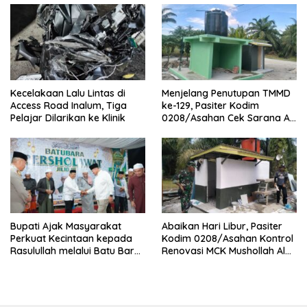
Kecelakaan Lalu Lintas di
Menjelang Penutupan TMMD
Access Road Inalum, Tiga
ke-129, Pasiter Kodim
Pelajar Dilarikan ke Klinik
0208/Asahan Cek Sarana Air
Bersih di Desa Kapal Merah
Bupati Ajak Masyarakat
Abaikan Hari Libur, Pasiter
Perkuat Kecintaan kepada
Kodim 0208/Asahan Kontrol
Rasulullah melalui Batu Bara
Renovasi MCK Mushollah Al
Bersholawat
Maghribi