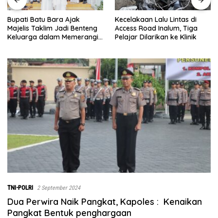
Kecelakaan Lalu Lintas di
Menjelang Penutupan TMMD
Access Road Inalum, Tiga
ke-129, Pasiter Kodim
Pelajar Dilarikan ke Klinik
0208/Asahan Cek Sarana Air
Bersih di Desa Kapal Merah
TNI-POLRI
2 September 2024
Dua Perwira Naik Pangkat, Kapoles : Kenaikan
Pangkat Bentuk penghargaan