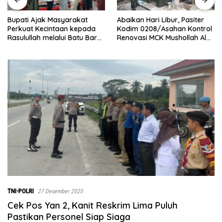
Abaikan Hari Libur, Pasiter
‎Baru Grand Opening,
Kodim 0208/Asahan Kontrol
Bingchun Tanjung Morawa
Renovasi MCK Mushollah Al
Langsung Punya 5 Franchise
Maghribi
Baru!
TNI-POLRI
27 Desember 2025
Cek Pos Yan 2, Kanit Reskrim Lima Puluh
Pastikan Personel Siap Siaga