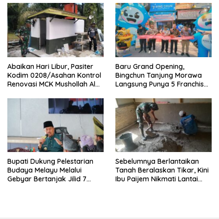
Abaikan Hari Libur, Pasiter
‎Baru Grand Opening,
Kodim 0208/Asahan Kontrol
Bingchun Tanjung Morawa
Renovasi MCK Mushollah Al
Langsung Punya 5 Franchise
Maghribi
Baru!
Bupati Dukung Pelestarian
Sebelumnya Berlantaikan
Budaya Melayu Melalui
Tanah Beralaskan Tikar, Kini
Gebyar Bertanjak Jilid 7
Ibu Paijem Nikmati Lantai
Tahun 2026
Rumah yang Layak Berkat
Satgas TMMD Ke-129 Kodim
0208/Asahan