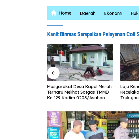
Home
Daerah
Ekonomi
Hu
Kanit Binmas Sampaikan Pelayanan Coll 
at Desa Kapal Merah
Laju Kencang Berujung
Kurang
Melihat Satgas TMMD
Kecelakaan, Xpander Hantam
Lima P
odim 0208/Asahan
Truk yang Berhenti di Bahu
Curas
Siang Malam Demi
Jalan
Mushollah Al Maghribi