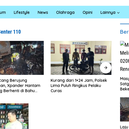
kum
Lifestyle
News
Olahraga
Opini
Lainnya
Ber
Senter 110
Masy
 dari 1×24 Jam, Polsek
Satreskrim Polres Batu Bara
Ru
Sat
uluh Ringkus Pelaku
Ungkap Kasus Curat, Tiga
TM
Beke
Pelaku Diamankan
02
Al M
Ba
Ru
Te
Laju