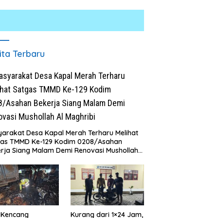
ita Terbaru
arakat Desa Kapal Merah Terharu Melihat
mah Dibongkar Satgas
Polresta Deli Serdang Bongkar
gas TMMD Ke-129 Kodim 0208/Asahan
MD Ke-129 TA 2026 Kodim
Jaringan Peredaran Sabu di
rja Siang Malam Demi Renovasi Mushollah
08/Asahan, Bapak Samsul
Pagar Merbau, Dua Pengedar
aghribi
hri Bahagia Impiannya Miliki
Dibekuk dengan Barang Bukti
mah Layak Huni Segera
25,73 Gram
rwujud
 Kencang
Kurang dari 1×24 Jam,