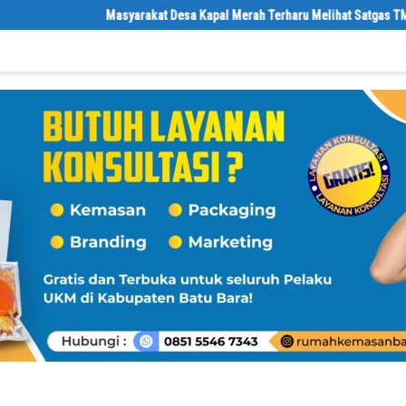
Masyarakat Desa Kapal Merah Terharu Melihat Satgas TMMD Ke-12