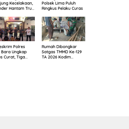
jung Kecelakaan,
Polsek Lima Puluh
nder Hantam Truk
Ringkus Pelaku Curas
 Berhenti di Bahu
n
eskrim Polres
Rumah Dibongkar
u Bara Ungkap
Satgas TMMD Ke-129
s Curat, Tiga
TA 2026 Kodim
aku Diamankan
0208/Asahan, Bapak
Samsul Bahri Bahagia
Impiannya Miliki
Rumah Layak Huni
Segera Terwujud