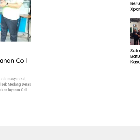
Beru
Xpa
yang
Jala
Satr
Bat
anan Coll
Kasu
Pel
pada masyarakat,
olsek Medang Deras
ikan layanan Call