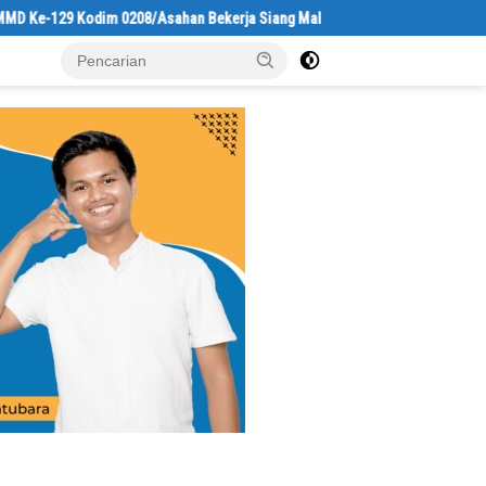
9 Kodim 0208/Asahan Bekerja Siang Malam Demi Renovasi Mushollah Al Mag