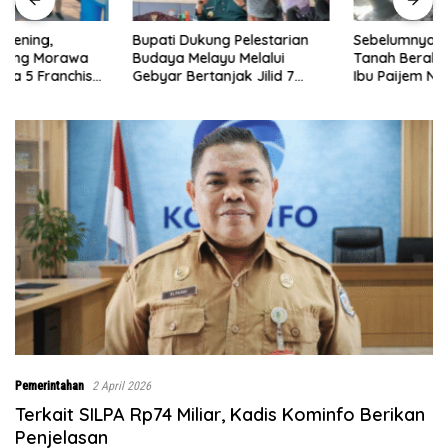
Bupati Dukung Pelestarian
Sebelumnya Berlantaikan
Budaya Melayu Melalui
Tanah Beralaskan Tikar, Kini
Gebyar Bertanjak Jilid 7
Ibu Paijem Nikmati Lantai
Tahun 2026
Rumah yang Layak Berkat
Satgas TMMD Ke-129 Kodim
0208/Asahan
Pemerintahan
2 April 2026
Terkait SILPA Rp74 Miliar, Kadis Kominfo Berikan
Penjelasan