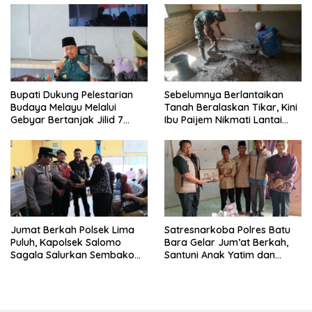
Bupati Dukung Pelestarian
Sebelumnya Berlantaikan
Budaya Melayu Melalui
Tanah Beralaskan Tikar, Kini
Gebyar Bertanjak Jilid 7
Ibu Paijem Nikmati Lantai
Tahun 2026
Rumah yang Layak Berkat
Satgas TMMD Ke-129 Kodim
0208/Asahan
Jumat Berkah Polsek Lima
Satresnarkoba Polres Batu
Puluh, Kapolsek Salomo
Bara Gelar Jum’at Berkah,
Sagala Salurkan Sembako
Santuni Anak Yatim dan
kepada 50 Petani di Simpang
Edukasi Bahaya Narkoba
Gambus