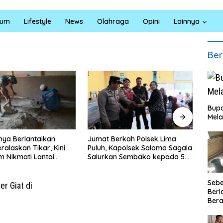
kum
Lifestyle
News
Olahraga
Opini
Lainnya
Ber
Bupa
Mela
INAL
rkah Polsek Lima
Satresnarkoba Polres Batu
Sumu
apolsek Salomo Sagala
Bara Gelar Jum’at Berkah,
Pend
n Sembako kepada 50
Santuni Anak Yatim dan
Ling
di Simpang Gambus
Edukasi Bahaya Narkoba
Seb
Berl
Bera
Ibu 
Lant