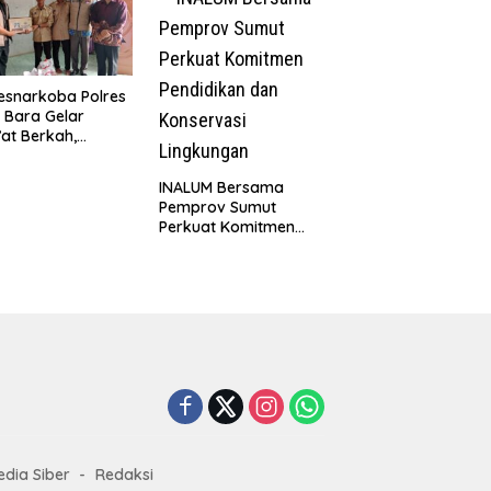
k Berkat Satgas
Simpang Gambus
D Ke-129 Kodim
8/Asahan
esnarkoba Polres
 Bara Gelar
at Berkah,
uni Anak Yatim
Edukasi Bahaya
INALUM Bersama
koba
Pemprov Sumut
Perkuat Komitmen
Pendidikan dan
Konservasi
Lingkungan
dia Siber
Redaksi