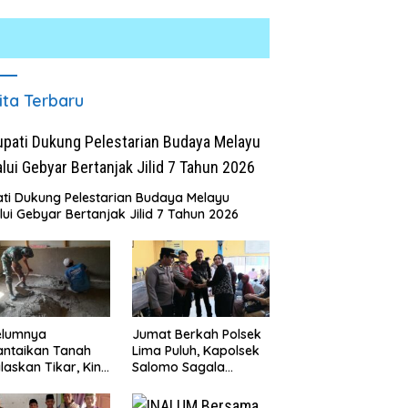
ita Terbaru
ti Dukung Pelestarian Budaya Melayu
lui Gebyar Bertanjak Jilid 7 Tahun 2026
UM Bersama Pemprov
Masyarakat Desa Kapal Merah
L
t Perkuat Komitmen
Terharu Melihat Satgas TMMD
K
idikan dan Konservasi
Ke-129 Kodim 0208/Asahan
T
kungan
Bekerja Siang Malam Demi
J
Renovasi Mushollah Al Maghribi
elumnya
Jumat Berkah Polsek
antaikan Tanah
Lima Puluh, Kapolsek
laskan Tikar, Kini
Salomo Sagala
Paijem Nikmati
Salurkan Sembako
ai Rumah yang
kepada 50 Petani di