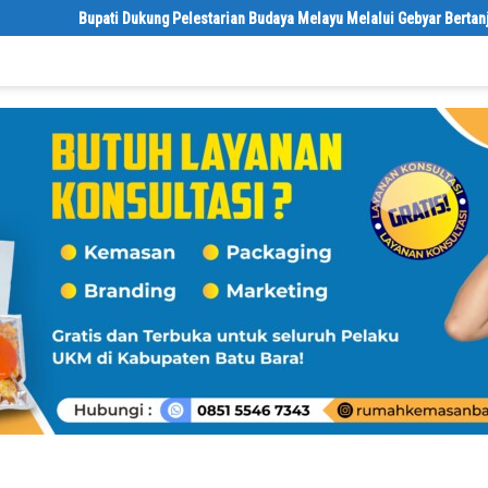
Bupati Dukung Pelestarian Budaya Melayu Melalui Gebyar Bertanjak Jilid 