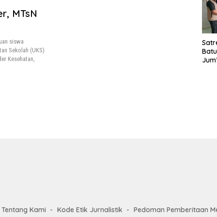
Laya
er, MTsN
TMM
020
uan siswa
Satr
tan Sekolah (UKS)
Batu
der Kesehatan,
Jum’
Sant
dan 
Nar
Tentang Kami
Kode Etik Jurnalistik
Pedoman Pemberitaan Me