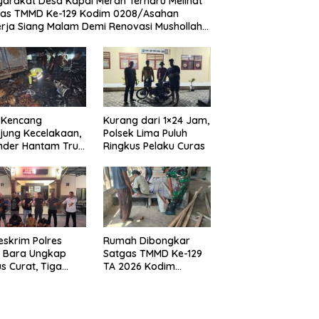
arakat Desa Kapal Merah Terharu Melihat
tu Bara
Rumah Dibongkar Satgas
Polresta Deli Ser
gas TMMD Ke-129 Kodim 0208/Asahan
Tiga
TMMD Ke-129 TA 2026 Kodim
Jaringan Peredara
rja Siang Malam Demi Renovasi Mushollah
0208/Asahan, Bapak Samsul
Pagar Merbau, Du
aghribi
Bahri Bahagia Impiannya Miliki
Dibekuk dengan B
Rumah Layak Huni Segera
25,73 Gram
Terwujud
 Kencang
Kurang dari 1×24 Jam,
jung Kecelakaan,
Polsek Lima Puluh
nder Hantam Truk
Ringkus Pelaku Curas
 Berhenti di Bahu
n
eskrim Polres
Rumah Dibongkar
u Bara Ungkap
Satgas TMMD Ke-129
s Curat, Tiga
TA 2026 Kodim
aku Diamankan
0208/Asahan, Bapak
Samsul Bahri Bahagia
Impiannya Miliki
Rumah Layak Huni