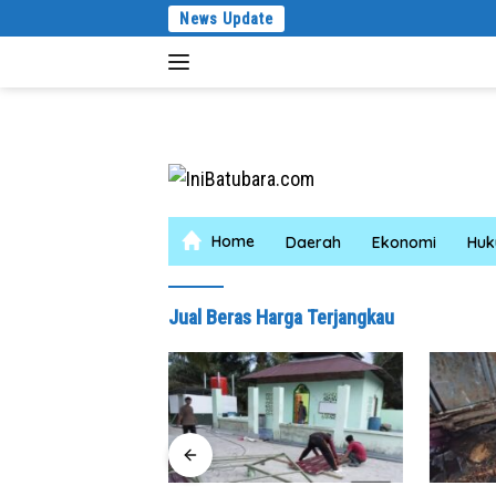
Langsung
News Update
ke
konten
Home
Daerah
Ekonomi
Hu
Jual Beras Harga Terjangkau