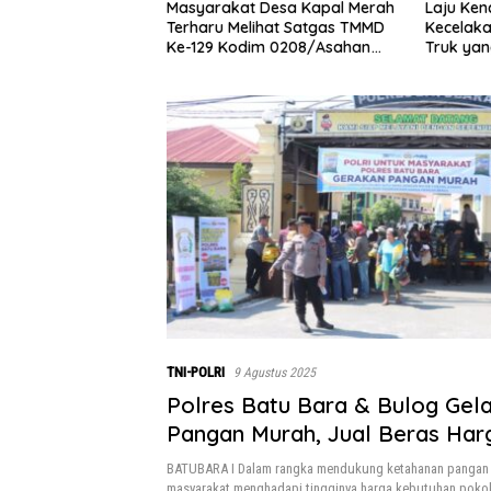
Masyarakat Desa Kapal Merah
Laju Kencang Berujung
en
Terharu Melihat Satgas TMMD
Kecelakaan, Xpander Ha
Ke-129 Kodim 0208/Asahan
Truk yang Berhenti di Ba
Bekerja Siang Malam Demi
Jalan
Renovasi Mushollah Al Maghribi
TNI-POLRI
9 Agustus 2025
Polres Batu Bara & Bulog Gel
Pangan Murah, Jual Beras Har
Terjangkau
BATUBARA I Dalam rangka mendukung ketahanan panga
masyarakat menghadapi tingginya harga kebutuhan pokok