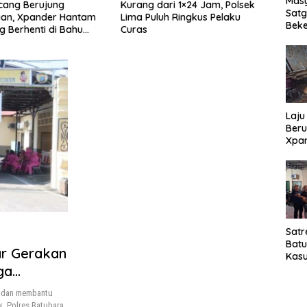
Masy
Kurang dari 1×24 Jam, Polsek
Satreskrim Polres Ba
Sat
ntam
Lima Puluh Ringkus Pelaku
Ungkap Kasus Curat, 
Beke
hu
Curas
Pelaku Diamankan
Al M
Laju
Beru
Xpa
yang
Jala
Satr
Bat
ar Gerakan
Kasu
Pel
ga
n dan membantu
, Polres Batubara