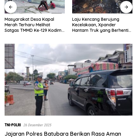
Laju Kencang Berujung
Kurang dari 1×24 Jam, Polsek
Kecelakaan, Xpander
Lima Puluh Ringkus Pelaku
Hantam Truk yang Berhenti
Curas
di Bahu Jalan
TNI-POLRI
26 Desember 2025
Jajaran Polres Batubara Berikan Rasa Aman