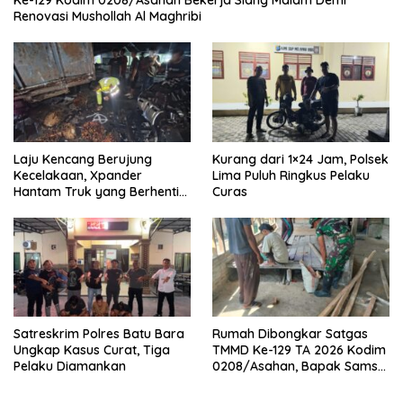
Ke-129 Kodim 0208/Asahan Bekerja Siang Malam Demi
Renovasi Mushollah Al Maghribi
Laju Kencang Berujung
Kurang dari 1×24 Jam, Polsek
Kecelakaan, Xpander
Lima Puluh Ringkus Pelaku
Hantam Truk yang Berhenti
Curas
di Bahu Jalan
Satreskrim Polres Batu Bara
Rumah Dibongkar Satgas
Ungkap Kasus Curat, Tiga
TMMD Ke-129 TA 2026 Kodim
Pelaku Diamankan
0208/Asahan, Bapak Samsul
Bahri Bahagia Impiannya
Miliki Rumah Layak Huni