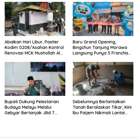
Abaikan Hari Libur, Pasiter
‎Baru Grand Opening,
Kodim 0208/Asahan Kontrol
Bingchun Tanjung Morawa
Renovasi MCK Mushollah Al
Langsung Punya 5 Franchise
Maghribi
Baru!
Bupati Dukung Pelestarian
Sebelumnya Berlantaikan
Budaya Melayu Melalui
Tanah Beralaskan Tikar, Kini
Gebyar Bertanjak Jilid 7
Ibu Paijem Nikmati Lantai
Tahun 2026
Rumah yang Layak Berkat
Satgas TMMD Ke-129 Kodim
0208/Asahan