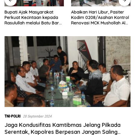
Abaikan Hari Libur, Pasiter
‎Baru Grand Opening
rakat
Kodim 0208/Asahan Kontrol
Bingchun Tanjung 
 kepada
Renovasi MCK Mushollah Al
Langsung Punya 5 Fr
Batu Bara
Maghribi
Baru!
TNI-POLRI
28 September 2024
Jaga Kondusifitas Kamtibmas Jelang Pilkada
Serentak, Kapolres Berpesan Jangan Saling