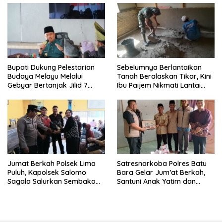
Bupati Dukung Pelestarian
Sebelumnya Berlantaikan
Budaya Melayu Melalui
Tanah Beralaskan Tikar, Kini
Gebyar Bertanjak Jilid 7
Ibu Paijem Nikmati Lantai
Tahun 2026
Rumah yang Layak Berkat
Satgas TMMD Ke-129 Kodim
0208/Asahan
Jumat Berkah Polsek Lima
Satresnarkoba Polres Batu
Puluh, Kapolsek Salomo
Bara Gelar Jum’at Berkah,
Sagala Salurkan Sembako
Santuni Anak Yatim dan
kepada 50 Petani di Simpang
Edukasi Bahaya Narkoba
Gambus