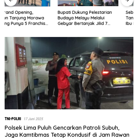
Bupati Dukung Pelestarian
Sebelumnya Berlantaikan
Budaya Melayu Melalui
Tanah Beralaskan Tikar, Kini
Gebyar Bertanjak Jilid 7
Ibu Paijem Nikmati Lantai
Tahun 2026
Rumah yang Layak Berkat
Satgas TMMD Ke-129 Kodim
0208/Asahan
TNI-POLRI
17 Juni 2025
Polsek Lima Puluh Gencarkan Patroli Subuh,
Jaga Kamtibmas Tetap Kondusif di Jam Rawan