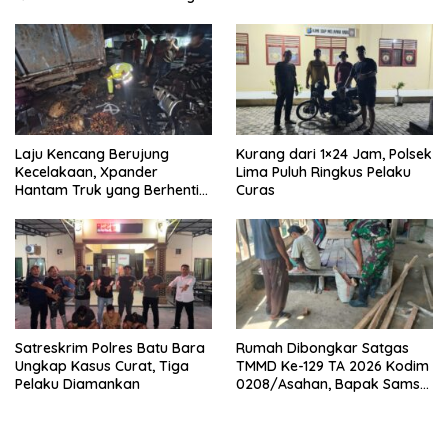
Laju Kencang Berujung
Kurang dari 1×24 Jam, Polsek
Kecelakaan, Xpander
Lima Puluh Ringkus Pelaku
Hantam Truk yang Berhenti
Curas
di Bahu Jalan
Satreskrim Polres Batu Bara
Rumah Dibongkar Satgas
Ungkap Kasus Curat, Tiga
TMMD Ke-129 TA 2026 Kodim
Pelaku Diamankan
0208/Asahan, Bapak Samsul
Bahri Bahagia Impiannya
Miliki Rumah Layak Huni
Segera Terwujud