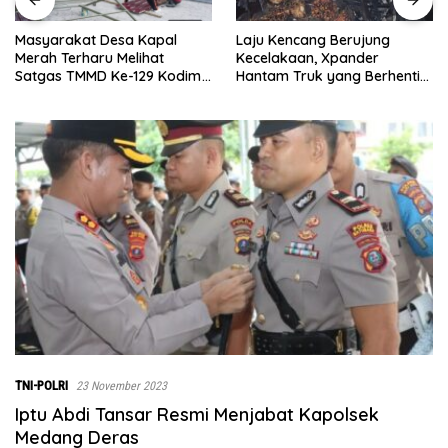
Laju Kencang Berujung
Masyarakat Desa Kapal
Kecelakaan, Xpander
Merah Terharu Melihat
Hantam Truk yang Berhenti
Satgas TMMD Ke-129 Kodim
di Bahu Jalan
0208/Asahan Bekerja Siang
Malam Demi Renovasi
Mushollah Al Maghribi
TNI-POLRI
23 November 2023
Iptu Abdi Tansar Resmi Menjabat Kapolsek
Medang Deras