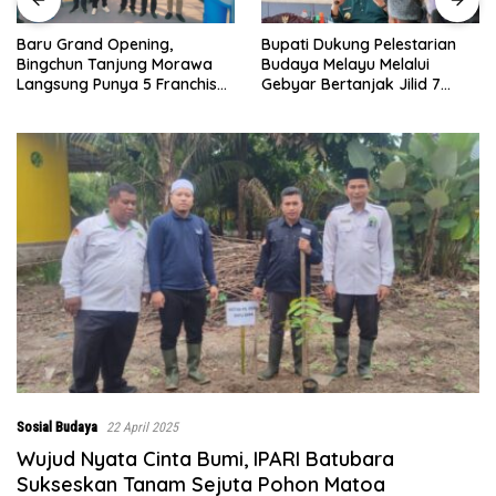
Bupati Dukung Pelestarian
Sebelumnya Berlantaikan
Budaya Melayu Melalui
Tanah Beralaskan Tikar, Kini
Gebyar Bertanjak Jilid 7
Ibu Paijem Nikmati Lantai
Tahun 2026
Rumah yang Layak Berkat
Satgas TMMD Ke-129 Kodim
0208/Asahan
Sosial Budaya
22 April 2025
Wujud Nyata Cinta Bumi, IPARI Batubara
Sukseskan Tanam Sejuta Pohon Matoa