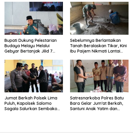
Bupati Dukung Pelestarian
Sebelumnya Berlantaikan
Budaya Melayu Melalui
Tanah Beralaskan Tikar, Kini
Gebyar Bertanjak Jilid 7
Ibu Paijem Nikmati Lantai
Tahun 2026
Rumah yang Layak Berkat
Satgas TMMD Ke-129 Kodim
0208/Asahan
Jumat Berkah Polsek Lima
Satresnarkoba Polres Batu
Puluh, Kapolsek Salomo
Bara Gelar Jum’at Berkah,
Sagala Salurkan Sembako
Santuni Anak Yatim dan
kepada 50 Petani di Simpang
Edukasi Bahaya Narkoba
Gambus