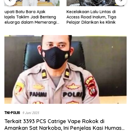
Kecelakaan Lalu Lintas di
Menjelang Penutupan TMMD
Access Road Inalum, Tiga
ke-129, Pasiter Kodim
Pelajar Dilarikan ke Klinik
0208/Asahan Cek Sarana Air
Bersih di Desa Kapal Merah
TNI-POLRI
9 Juni 2025
Terkait 3393 PCS Catrige Vape Rokok di
Amankan Sat Narkoba, Ini Penjelas Kasi Humas