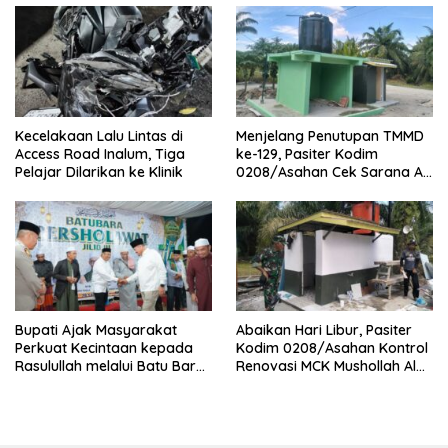
Kecelakaan Lalu Lintas di
Menjelang Penutupan TMMD
Access Road Inalum, Tiga
ke-129, Pasiter Kodim
Pelajar Dilarikan ke Klinik
0208/Asahan Cek Sarana Air
Bersih di Desa Kapal Merah
Bupati Ajak Masyarakat
Abaikan Hari Libur, Pasiter
Perkuat Kecintaan kepada
Kodim 0208/Asahan Kontrol
Rasulullah melalui Batu Bara
Renovasi MCK Mushollah Al
Bersholawat
Maghribi